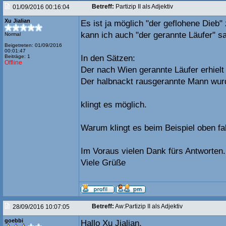
Betreff:
Partizip II als Adjektiv
01/09/2016 00:16:04
Xu Jialian
Es ist ja möglich "der geflohene Dieb
kann ich auch "der gerannte Läufer" s
Normal
Beigetreten: 01/09/2016
00:01:47
Beiträge: 1
In den Sätzen:
Offline
Der nach Wien gerannte Läufer erhielt 
Der halbnackt rausgerannte Mann wurde
klingt es möglich.
Warum klingt es beim Beispiel oben fa
Im Voraus vielen Dank fürs Antworten.
Viele Grüße
Betreff:
Aw:Partizip II als Adjektiv
28/09/2016 10:07:05
goebbi
Hallo Xu Jialian,