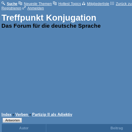
Suche
Neueste Themen
Hottest Topics
Mitgliederliste
Zurück zur
Registrieren
Anmelden
Treffpunkt Konjugation
Das Forum für die deutsche Sprache
Index
Verben
Partizip II als Adjektiv
»
»
Autor
Beitrag