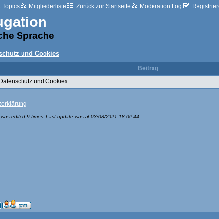
t Topics
Mitgliederliste
Zurück zur Startseite
Moderation Log
Registrie
ugation
sche Sprache
schutz und Cookies
Beitrag
Datenschutz und Cookies
zerklärung
was edited 9 times. Last update was at 03/08/2021 18:00:44