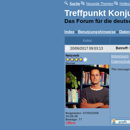
Suche
Neueste Themen
Hottes
Treffpunkt Konj
Das Forum für die deut
Index
Benutzungshinweise
Daten
»
»
Autor
Betreff:
20/06/2017 09:03:13
Netzverb
Impressum
Datenschut
Normal
This message 
Beigetreten: 07/05/2009
20:06:38
Beiträge: 77
Offline