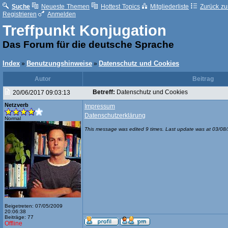
Suche
Neueste Themen
Hottest Topics
Mitgliederliste
Zurück zur
Registrieren
Anmelden
Treffpunkt Konjugation
Das Forum für die deutsche Sprache
Index
Benutzungshinweise
Datenschutz und Cookies
»
»
Autor
Beitrag
Betreff:
Datenschutz und Cookies
20/06/2017 09:03:13
Netzverb
Impressum
Datenschutzerklärung
Normal
This message was edited 9 times. Last update was at 03/08
Beigetreten: 07/05/2009
20:06:38
Beiträge: 77
Offline