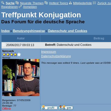
Suche
Neueste Themen
Hottest Topics
Mitgliederliste
Zurück zur
Registrieren
Anmelden
Treffpunkt Konjugation
Das Forum für die deutsche Sprache
Index
Benutzungshinweise
Datenschutz und Cookies
»
»
Autor
Beitrag
Betreff:
Datenschutz und Cookies
20/06/2017 09:03:13
Netzverb
Impressum
Datenschutzerklärung
Normal
This message was edited 9 times. Last update was at 03/08
Beigetreten: 07/05/2009
20:06:38
Beiträge: 77
Offline