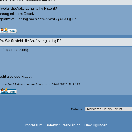
wofür die Abkürzung i.d.l.g.F steht?
hang mit dem Gesetz.
tsplatzevaluierung nach dem ASchG §4 i.d.l.g.F."
Aw:Wofür steht die Abkürzung i.d.l.g.F?
n gültigen Fassung
cht alt diese Frage.
as edited 1 time. Last update was at 08/01/2020 11:31:37
Gehe zu:
Impressum
·
Datenschutzerklärung
·
Einwilligungen