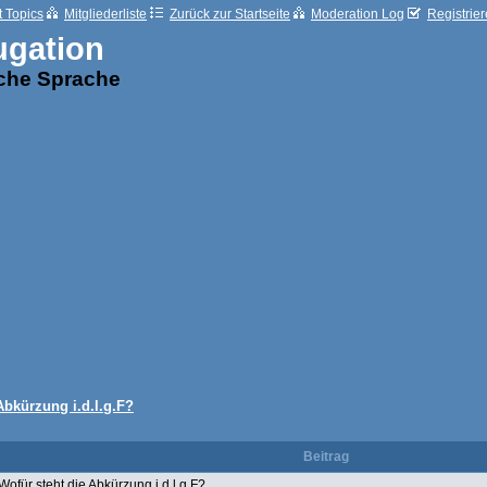
t Topics
Mitgliederliste
Zurück zur Startseite
Moderation Log
Registrie
ugation
sche Sprache
Abkürzung i.d.l.g.F?
Beitrag
Wofür steht die Abkürzung i.d.l.g.F?