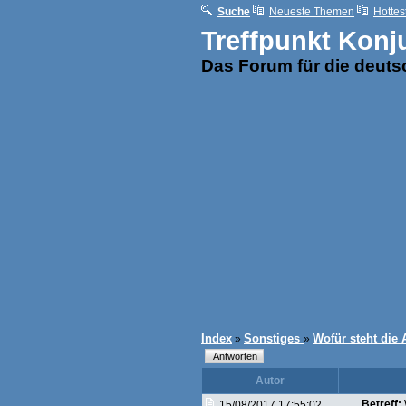
Suche
Neueste Themen
Hottes
Treffpunkt Konj
Das Forum für die deut
Index
Sonstiges
Wofür steht die 
»
»
Autor
Betreff:
15/08/2017 17:55:02