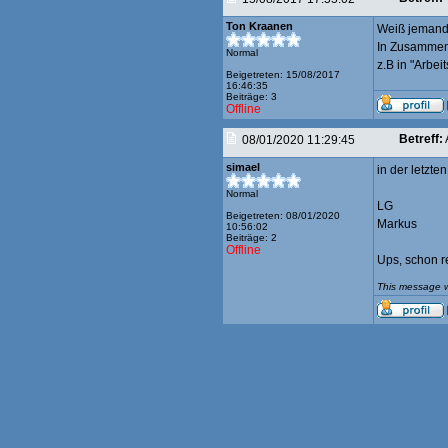
Ton Kraanen
Weiß jemand 
In Zusammen
Normal
z.B in "Arbei
Beigetreten: 15/08/2017
16:46:35
Beiträge: 3
Offline
Betreff:
08/01/2020 11:29:45
simael
in der letzte
Normal
LG
Beigetreten: 08/01/2020
Markus
10:56:02
Beiträge: 2
Offline
Ups, schon re
This message w