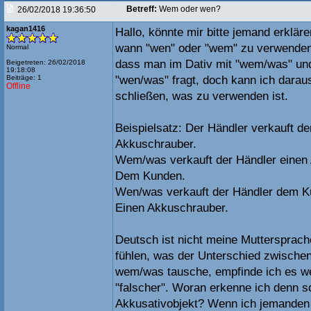
Betreff:
Wem oder wen?
26/02/2018 19:36:50
kagan1416
Hallo, könnte mir bitte jemand erklär
wann "wen" oder "wem" zu verwenden i
Normal
dass man im Dativ mit "wem/was" und
Beigetreten: 26/02/2018
19:18:08
Beiträge: 1
"wen/was" fragt, doch kann ich darau
Offline
schließen, was zu verwenden ist.
Beispielsatz: Der Händler verkauft 
Akkuschrauber.
Wem/was verkauft der Händler einen 
Dem Kunden.
Wen/was verkauft der Händler dem K
Einen Akkuschrauber.
Deutsch ist nicht meine Muttersprach
fühlen, was der Unterschied zwische
wem/was tausche, empfinde ich es wed
"falscher". Woran erkenne ich denn so
Akkusativobjekt? Wenn ich jemanden i