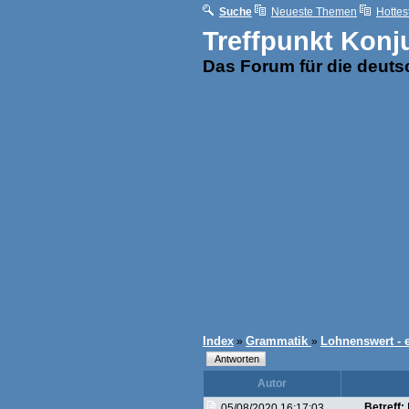
Suche
Neueste Themen
Hottes
Treffpunkt Konj
Das Forum für die deut
Index
Grammatik
Lohnenswert -
»
»
Autor
Betreff:
05/08/2020 16:17:03