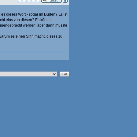
 es dieses Wort - sogar im Duden? Es ist
ht eins von diesen? Es könnte
sammengebracht werden, aber dann müsste
warum es einen Sinn macht, dieses zu