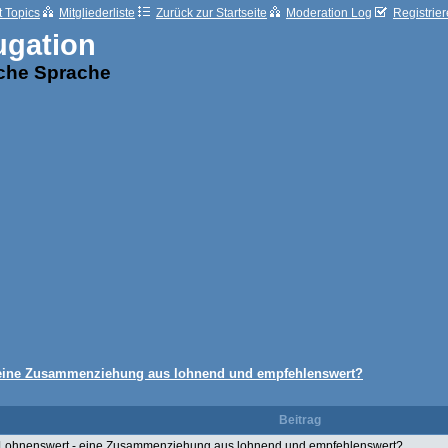
t Topics
Mitgliederliste
Zurück zur Startseite
Moderation Log
Registrie
ugation
sche Sprache
 eine Zusammenziehung aus lohnend und empfehlenswert?
Beitrag
Lohnenswert - eine Zusammenziehung aus lohnend und empfehlenswert?