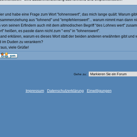
hier und habe eine Frage zum Wort "lohnenswert", das mich lange quält: Warum gibt
sammenziehung aus "lohnend" und "empfehlenswert"... warum nimmt man dann nic
h von seinen Erfindern auch mit dem altmodischen Begriff "des Lohnes wert" zu
t" heißen, es passte dann nicht zum "-ens" in "lohnenswert".
and erklären, warum es dieses Wort statt der beiden anderen erwähnten gibt und 
d im Duden zu verankern?
aus, viele Grüße!
Gehe zu:
Impressum
·
Datenschutzerklärung
·
Einwilligungen