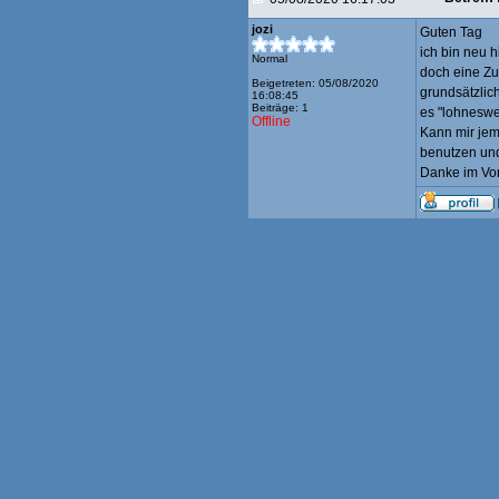
jozi
Guten Tag
ich bin neu 
Normal
doch eine Zu
Beigetreten: 05/08/2020
grundsätzlic
16:08:45
Beiträge: 1
es "lohneswer
Offline
Kann mir jem
benutzen un
Danke im Vor