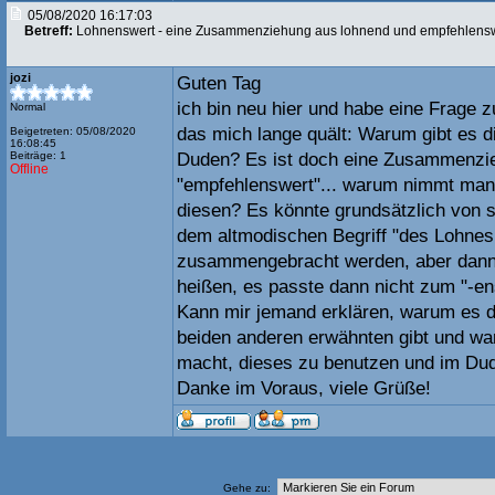
05/08/2020 16:17:03
Betreff:
Lohnenswert - eine Zusammenziehung aus lohnend und empfehlens
jozi
Guten Tag
ich bin neu hier und habe eine Frage 
Normal
das mich lange quält: Warum gibt es d
Beigetreten: 05/08/2020
16:08:45
Beiträge: 1
Duden? Es ist doch eine Zusammenzie
Offline
"empfehlenswert"... warum nimmt man 
diesen? Es könnte grundsätzlich von s
dem altmodischen Begriff "des Lohnes
zusammengebracht werden, aber dann
heißen, es passte dann nicht zum "-ens
Kann mir jemand erklären, warum es d
beiden anderen erwähnten gibt und wa
macht, dieses zu benutzen und im Du
Danke im Voraus, viele Grüße!
Gehe zu: