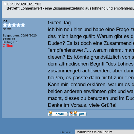
05/08/2020 16:17:03
Betreff:
Lohnenswert - eine Zusammenziehung aus lohnend und empfehlens
jozi
Guten Tag
ich bin neu hier und habe eine Frage 
Normal
das mich lange quält: Warum gibt es d
Beigetreten: 05/08/2020
16:08:45
Beiträge: 1
Duden? Es ist doch eine Zusammenzie
Offline
"empfehlenswert"... warum nimmt man 
diesen? Es könnte grundsätzlich von s
dem altmodischen Begriff "des Lohnes
zusammengebracht werden, aber dann
heißen, es passte dann nicht zum "-ens
Kann mir jemand erklären, warum es d
beiden anderen erwähnten gibt und wa
macht, dieses zu benutzen und im Du
Danke im Voraus, viele Grüße!
Gehe zu: