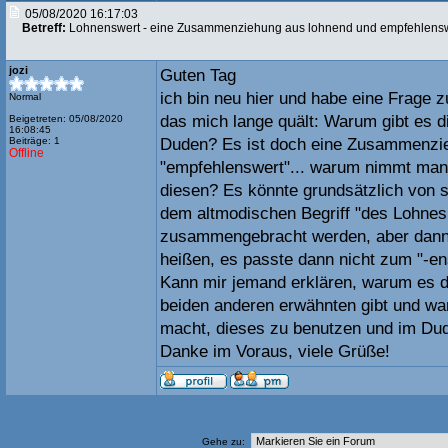
05/08/2020 16:17:03
Betreff:
Lohnenswert - eine Zusammenziehung aus lohnend und empfehlens
jozi
Guten Tag
ich bin neu hier und habe eine Frage 
Normal
das mich lange quält: Warum gibt es d
Beigetreten: 05/08/2020
16:08:45
Beiträge: 1
Duden? Es ist doch eine Zusammenzie
Offline
"empfehlenswert"... warum nimmt man 
diesen? Es könnte grundsätzlich von s
dem altmodischen Begriff "des Lohnes
zusammengebracht werden, aber dann
heißen, es passte dann nicht zum "-ens
Kann mir jemand erklären, warum es d
beiden anderen erwähnten gibt und wa
macht, dieses zu benutzen und im Du
Danke im Voraus, viele Grüße!
Gehe zu: