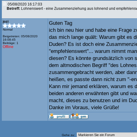
05/08/2020 16:17:03
Betreff:
Lohnenswert - eine Zusammenziehung aus lohnend und empfehlens
jozi
Guten Tag
ich bin neu hier und habe eine Frage 
Normal
das mich lange quält: Warum gibt es d
Beigetreten: 05/08/2020
16:08:45
Beiträge: 1
Duden? Es ist doch eine Zusammenzie
Offline
"empfehlenswert"... warum nimmt man 
diesen? Es könnte grundsätzlich von s
dem altmodischen Begriff "des Lohnes
zusammengebracht werden, aber dann
heißen, es passte dann nicht zum "-ens
Kann mir jemand erklären, warum es d
beiden anderen erwähnten gibt und wa
macht, dieses zu benutzen und im Du
Danke im Voraus, viele Grüße!
Gehe zu: