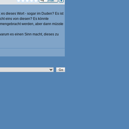
 es dieses Wort - sogar im Duden? Es ist
ht eins von diesen? Es könnte
sammengebracht werden, aber dann müsste
warum es einen Sinn macht, dieses zu