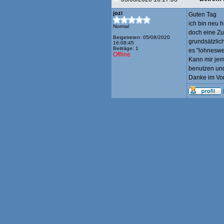
jozi
Guten Tag
ich bin neu 
Normal
doch eine Zu
Beigetreten: 05/08/2020
grundsätzlic
16:08:45
Beiträge: 1
es "lohneswer
Offline
Kann mir jem
benutzen un
Danke im Vor