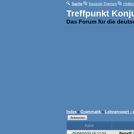
Suche
Neueste Themen
Hottes
Treffpunkt Konj
Das Forum für die deut
Index
Grammatik
Lohnenswert -
»
»
Autor
Betreff:
05/08/2020 16:17:03