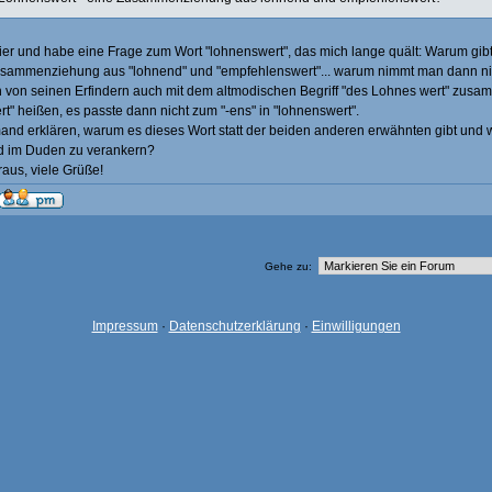
hier und habe eine Frage zum Wort "lohnenswert", das mich lange quält: Warum gibt
sammenziehung aus "lohnend" und "empfehlenswert"... warum nimmt man dann nic
h von seinen Erfindern auch mit dem altmodischen Begriff "des Lohnes wert" zu
t" heißen, es passte dann nicht zum "-ens" in "lohnenswert".
and erklären, warum es dieses Wort statt der beiden anderen erwähnten gibt und 
d im Duden zu verankern?
aus, viele Grüße!
Gehe zu:
Impressum
·
Datenschutzerklärung
·
Einwilligungen