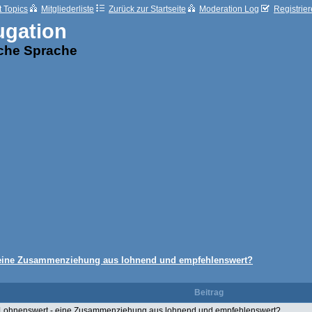
t Topics
Mitgliederliste
Zurück zur Startseite
Moderation Log
Registrie
ugation
sche Sprache
 eine Zusammenziehung aus lohnend und empfehlenswert?
Beitrag
Lohnenswert - eine Zusammenziehung aus lohnend und empfehlenswert?