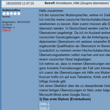
Betreff:
Korrekturen, Hilfe (Zeugnis übersetzen)
18/10/2020 11:47:10
AndersonRus
Hallo zusammen.
Ich bin russischer Muttersprachler, wohne im Süd
Normal
Ich möchte meine russische Hochschulabschluss
Beigetreten: 18/10/2020
anerkennen zu lassen. Aber zuerst müssen alle 
11:29:41
Beiträge: 1
übersetzt werden. In Deutschland werden solche 
Offline
Übersetzern angefertigt. Da ich im Ausland wohne
russischen Gesetzgebungen, die die Anfertigung
diplomierten Übersetzern mit weiterer notarieller 
ergänzende Qualifikation als Übersetzer im Bere
(zusätzlich zu meinem ersten Hochschulabschluss
Übersetzungsarbeiten selbst machen und erst dan
einem russischen Notar beglaubigen.
Ich nehme an, dass in meinen Übersetzungen eini
ganz korrekte Formulierungen der Fall sein kön
ich zuerst die Übersetzungen mit Hilfe von Mutter
Kurzum hoffe ich auf eure Teilnahme, Kritik und 
triftige Gründe gibt.
Um einen Überblick über die zu überprüfende Unte
meine fertigen Übersetzungen im Netz unter folg
Microsoft-Word unter Google Docs):
1) Das erste Diplom (Erststudium)
Seite 1
Seite 2