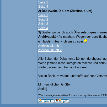
Seite 3
Seite 4
2) Das zweite Diplom (Zweitstudium)
Seite 1
Seite 2
Seite 3
Seite 4
3) Später werde ich auch
Übersetzungen meiner
Archivauskünfte
machen. Wegen der spezifische
ein bestimmtes Problem zu sein
Archivauskunft 1
Archivauskunft 2
Alle Seiten der Dokumente können durchgeschaut
Wenn jemand diese korrigieren möchte und dann 
stellen, wäre das überhaupt optimal.
Vielen Dank im voraus und hoffe auf euer Verstän
Mit freundlichen Grüßen,
Andrej
This message was edited 2 times. Last update was at 25/1