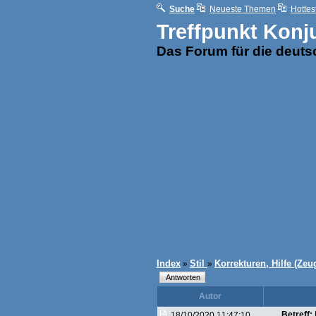
Suche
Neueste Themen
Hottes
Treffpunkt Konj
Das Forum für die deut
Index
Stil
Korrekturen, Hilfe (Zeu
»
»
Autor
Betreff:
18/10/2020 11:47:10