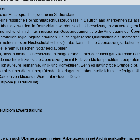
men.
ischer Muttersprachler, wohne im Südrussland.
eine russische Hochschulabschlusszeugnisse in Deutschland anerkennen zu lass
 übersetzt werden. In Deutschland werden solche Übersetzungen von vereidigten Ü
e, richte ich mich nach russischen Gesetzgebungen, die die Anfertigung der Übe
 notarieller Beglaubigung erlauben. Da ich ergänzende Qualifikation als Übersetz
zu meinem ersten Hochschulabschluss) habe, kann ich die Übersetzungsarbeiten se
ei einem russischen Notar beglaubigen.
, dass in meinen Übersetzungen einige grobe Fehler oder nicht ganz korrekte For
e möchte ich zuerst die Übersetzungen mit Hilfe von Muttersprachlern überprüfen
ich auf eure Teilnahme, Kritik und Korrekturen, wenn es dafür triftige Gründe gibt.
rblick über die zu überprüfende Unterlagen zu haben, stelle ich meine fertigen Ü
Dateien von Microsoft-Word unter Google Docs):
 Diplom (Erststudium)
e Diplom (Zweitstudium)
rde ich auch
Übersetzungen meiner Arbeitszeugnisse/ Archivauskünfte
machen.