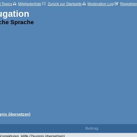
t Topics
Mitgliederliste
Zurück zur Startseite
Moderation Log
Registrie
ugation
sche Sprache
gnis übersetzen)
Beitrag
Korrekturen, Hilfe (Zeugnis übersetzen)