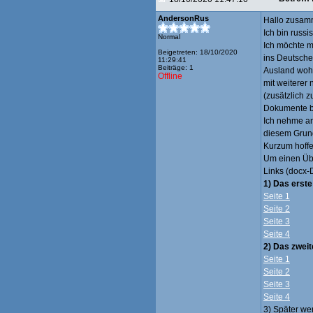
AndersonRus
Hallo zusam
Ich bin russ
Normal
Ich möchte m
Beigetreten: 18/10/2020
ins Deutsche
11:29:41
Beiträge: 1
Ausland wohn
Offline
mit weiterer
(zusätzlich 
Dokumente b
Ich nehme an
diesem Grund
Kurzum hoffe 
Um einen Übe
Links (docx-
1) Das erste
Seite 1
Seite 2
Seite 3
Seite 4
2) Das zweit
Seite 1
Seite 2
Seite 3
Seite 4
3) Später we