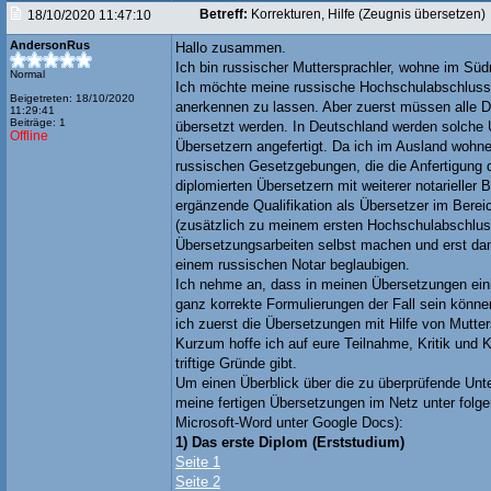
Betreff:
Korrekturen, Hilfe (Zeugnis übersetzen)
18/10/2020 11:47:10
AndersonRus
Hallo zusammen.
Ich bin russischer Muttersprachler, wohne im Süd
Normal
Ich möchte meine russische Hochschulabschluss
Beigetreten: 18/10/2020
anerkennen zu lassen. Aber zuerst müssen alle 
11:29:41
Beiträge: 1
übersetzt werden. In Deutschland werden solche 
Offline
Übersetzern angefertigt. Da ich im Ausland wohne
russischen Gesetzgebungen, die die Anfertigung
diplomierten Übersetzern mit weiterer notarieller 
ergänzende Qualifikation als Übersetzer im Bere
(zusätzlich zu meinem ersten Hochschulabschluss
Übersetzungsarbeiten selbst machen und erst dan
einem russischen Notar beglaubigen.
Ich nehme an, dass in meinen Übersetzungen eini
ganz korrekte Formulierungen der Fall sein kön
ich zuerst die Übersetzungen mit Hilfe von Mutter
Kurzum hoffe ich auf eure Teilnahme, Kritik und 
triftige Gründe gibt.
Um einen Überblick über die zu überprüfende Unte
meine fertigen Übersetzungen im Netz unter folg
Microsoft-Word unter Google Docs):
1) Das erste Diplom (Erststudium)
Seite 1
Seite 2