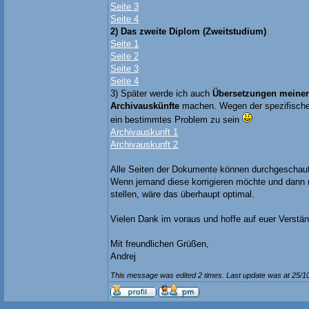
Seite 3
Seite 4
2) Das zweite Diplom (Zweitstudium)
Seite 1
Seite 2
Seite 3
Seite 4
3) Später werde ich auch
Übersetzungen meiner
Archivauskünfte
machen. Wegen der spezifische
ein bestimmtes Problem zu sein
Archivauskunft 1
Archivauskunft 2
Alle Seiten der Dokumente können durchgeschaut
Wenn jemand diese korrigieren möchte und dann 
stellen, wäre das überhaupt optimal.
Vielen Dank im voraus und hoffe auf euer Verstän
Mit freundlichen Grüßen,
Andrej
This message was edited 2 times. Last update was at 25/1