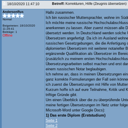
Betreff:
Korrekturen, Hilfe (Zeugnis übersetzen)
18/10/2020 11:47:10
AndersonRus
Hallo zusammen.
Ich bin russischer Muttersprachler, wohne im Süd
Normal
Ich möchte meine russische Hochschulabschluss
Beigetreten: 18/10/2020
anerkennen zu lassen. Aber zuerst müssen alle 
11:29:41
Beiträge: 1
übersetzt werden. In Deutschland werden solche 
Offline
Übersetzern angefertigt. Da ich im Ausland wohne
russischen Gesetzgebungen, die die Anfertigung
diplomierten Übersetzern mit weiterer notarieller 
ergänzende Qualifikation als Übersetzer im Bere
(zusätzlich zu meinem ersten Hochschulabschluss
Übersetzungsarbeiten selbst machen und erst dan
einem russischen Notar beglaubigen.
Ich nehme an, dass in meinen Übersetzungen eini
ganz korrekte Formulierungen der Fall sein kön
ich zuerst die Übersetzungen mit Hilfe von Mutter
Kurzum hoffe ich auf eure Teilnahme, Kritik und 
triftige Gründe gibt.
Um einen Überblick über die zu überprüfende Unte
meine fertigen Übersetzungen im Netz unter folg
Microsoft-Word unter Google Docs):
1) Das erste Diplom (Erststudium)
Seite 1
Seite 2