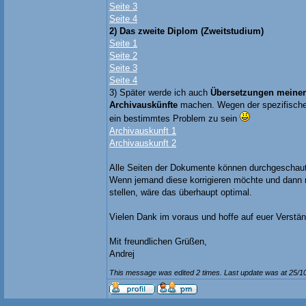
Seite 3
Seite 4
2) Das zweite Diplom (Zweitstudium)
Seite 1
Seite 2
Seite 3
Seite 4
3) Später werde ich auch
Übersetzungen meiner
Archivauskünfte
machen. Wegen der spezifische
ein bestimmtes Problem zu sein
Archivauskunft 1
Archivauskunft 2
Alle Seiten der Dokumente können durchgeschaut
Wenn jemand diese korrigieren möchte und dann 
stellen, wäre das überhaupt optimal.
Vielen Dank im voraus und hoffe auf euer Verstän
Mit freundlichen Grüßen,
Andrej
This message was edited 2 times. Last update was at 25/1