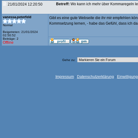
Betreff:
Wo kann ich mehr über Kommaregeln l
21/01/2024 12:20:50
vanessa.peterfeld
Gibt es eine gute Webseite die ihr mir empfehlen k
Kommsetzung lernen, - habe das Gefühl, dass ich das
Normal
Beigetreten: 21/01/2024
02:50:52
Beiträge: 2
Offline
Gehe zu:
Impressum
·
Datenschutzerklärung
·
Einwilligun