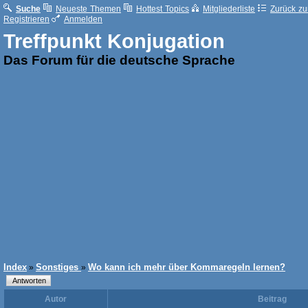
Suche
Neueste Themen
Hottest Topics
Mitgliederliste
Zurück zur
Registrieren
Anmelden
Treffpunkt Konjugation
Das Forum für die deutsche Sprache
Index
Sonstiges
Wo kann ich mehr über Kommaregeln lernen?
»
»
Autor
Beitrag