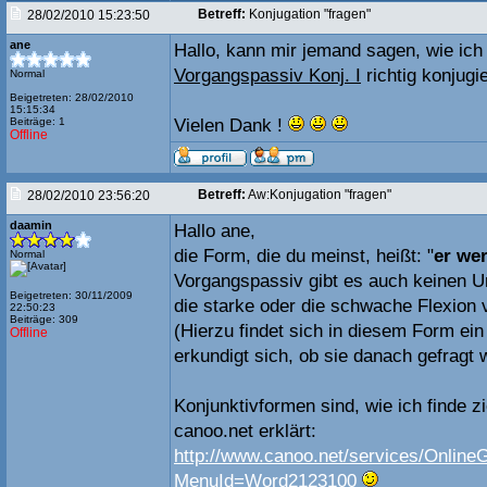
Betreff:
Konjugation "fragen"
28/02/2010 15:23:50
ane
Hallo, kann mir jemand sagen, wie ic
Vorgangspassiv Konj. I
richtig konjugi
Normal
Beigetreten: 28/02/2010
15:15:34
Beiträge: 1
Vielen Dank !
Offline
Betreff:
Aw:Konjugation "fragen"
28/02/2010 23:56:20
daamin
Hallo ane,
die Form, die du meinst, heißt: "
er wer
Normal
Vorgangspassiv gibt es auch keinen Un
Beigetreten: 30/11/2009
die starke oder die schwache Flexion 
22:50:23
Beiträge: 309
(Hierzu findet sich in diesem Form ein
Offline
erkundigt sich, ob sie danach gefragt 
Konjunktivformen sind, wie ich finde zi
canoo.net erklärt:
http://www.canoo.net/services/Online
MenuId=Word2123100