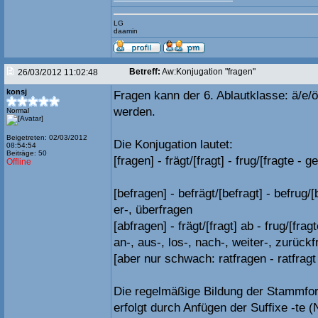
LG
daamin
Betreff:
Aw:Konjugation "fragen"
26/03/2012 11:02:48
konsj
Fragen kann der 6. Ablautklasse: ä/e/ö
werden.
Normal
Beigetreten: 02/03/2012
Die Konjugation lautet:
08:54:54
Beiträge: 50
[fragen] - frägt/[fragt] - frug/[fragte - ge
Offline
[befragen] - befrägt/[befragt] - befrug/
er-, überfragen
[abfragen] - frägt/[fragt] ab - frug/[fra
an-, aus-, los-, nach-, weiter-, zurück
[aber nur schwach: ratfragen - ratfragt 
Die regelmäßige Bildung der Stammf
erfolgt durch Anfügen der Suffixe -te 