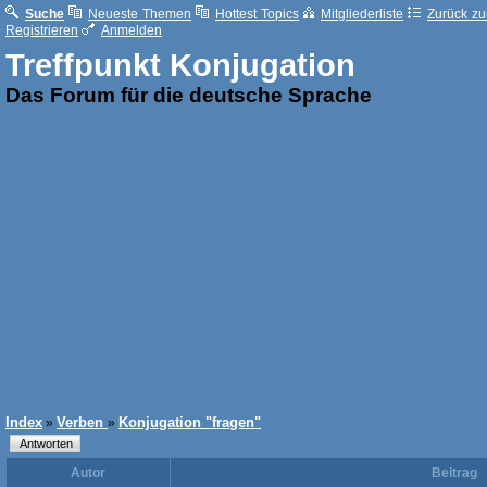
Suche
Neueste Themen
Hottest Topics
Mitgliederliste
Zurück zur
Registrieren
Anmelden
Treffpunkt Konjugation
Das Forum für die deutsche Sprache
Index
Verben
Konjugation "fragen"
»
»
Autor
Beitrag