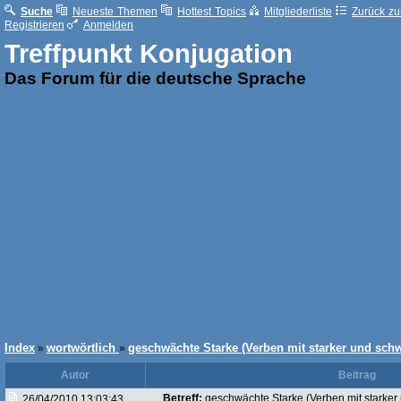
Suche
Neueste Themen
Hottest Topics
Mitgliederliste
Zurück zur
Registrieren
Anmelden
Treffpunkt Konjugation
Das Forum für die deutsche Sprache
Index
wortwörtlich
geschwächte Starke (Verben mit starker und sc
»
»
Autor
Beitrag
Betreff:
geschwächte Starke (Verben mit starke
26/04/2010 13:03:43