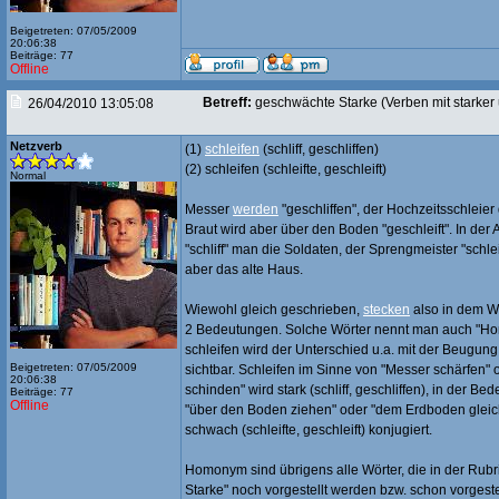
Beigetreten: 07/05/2009
20:06:38
Beiträge: 77
Offline
Betreff:
geschwächte Starke (Verben mit starke
26/04/2010 13:05:08
Netzverb
(1)
schleifen
(schliff, geschliffen)
(2) schleifen (schleifte, geschleift)
Normal
Messer
werden
"geschliffen", der Hochzeitsschleier
Braut wird aber über den Boden "geschleift". In der
"schliff" man die Soldaten, der Sprengmeister "schlei
aber das alte Haus.
Wiewohl gleich geschrieben,
stecken
also in dem Wo
2 Bedeutungen. Solche Wörter nennt man auch "H
schleifen wird der Unterschied u.a. mit der Beugung
Beigetreten: 07/05/2009
sichtbar. Schleifen im Sinne von "Messer schärfen" 
20:06:38
schinden" wird stark (schliff, geschliffen), in der Be
Beiträge: 77
Offline
"über den Boden ziehen" oder "dem Erdboden glei
schwach (schleifte, geschleift) konjugiert.
Homonym sind übrigens alle Wörter, die in der Rub
Starke" noch vorgestellt werden bzw. schon vorgeste