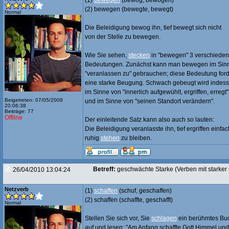
(1)
bewegen
(bewog, bewogen)
(2) bewegen (bewegte, bewegt)
Normal
Die Beleidigung bewog ihn, tief bewegt sich nicht
von der Stelle zu bewegen.
Wie Sie sehen,
stecken
in "bewegen" 3 verschiede
Bedeutungen. Zunächst kann man bewegen im Sin
"veranlassen zu" gebrauchen; diese Bedeutung ford
eine starke Beugung. Schwach gebeugt wird indes
im Sinne von "innerlich aufgewühlt, ergriffen, erregt"
Beigetreten: 07/05/2009
und im Sinne von "seinen Standort verändern".
20:06:38
Beiträge: 77
Offline
Der einleitende Satz kann also auch so lauten:
Die Beleidigung veranlasste ihn, tief ergriffen einfac
ruhig
stehen
zu bleiben.
Betreff:
geschwächte Starke (Verben mit starke
26/04/2010 13:04:24
Netzverb
(1)
schaffen
(schuf, geschaffen)
(2) schaffen (schaffte, geschafft)
Normal
Stellen Sie sich vor, Sie
schlagen
ein berühmtes Bu
auf und lesen: "Am Anfang schaffte Gott Himmel und