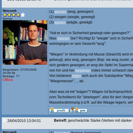
Netzverb
(1)
wiegen
(wog, gewogen)
(2) wiegen (wiegte, gewiegt)
Normal
(3)
wägen
(wägte, gewägt)
"Hat er sich in Sicherheit gewiegt oder gewogen?"
Was
meinen
Sie? Richtig! Er "wiegte" sich in Sicherh
wohingegen er sein Gewicht "wog".
"Wiegen" in Verbindung mit Masse (Gewicht) wird i
gebeugt, also wog, gewogen (Bsp: sie wog zuviel, s
sich gestern gewogen, er wog die Äpfel im Supermar
Beigetreten: 07/05/2009
von hin und her
bewegen
indes immer schwach (wie
20:06:38
Von letzterem
leiten
sich auch die Substantive "Wieg
Beiträge: 77
Offline
"Wiegemesser", ... ab.
Aber was ist mit "wägen"? Wägen ist fachsprachlich
(von Technikern) für "abwiegen", also für den Vorga
Massebestimmung (i.d.R. auf die Waage legen), ve
Betreff:
geschwächte Starke (Verben mit starke
26/04/2010 13:04:01
Netzverb