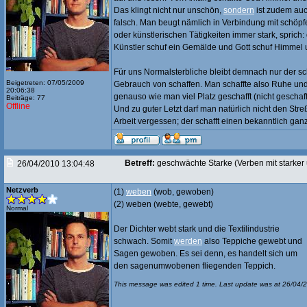
Das klingt nicht nur unschön,
sondern
ist zudem au
falsch. Man beugt nämlich in Verbindung mit schöpf
oder künstlerischen Tätigkeiten immer stark, sprich:
Künstler schuf ein Gemälde und Gott schuf Himmel 
Für uns Normalsterbliche bleibt demnach nur der 
Beigetreten: 07/05/2009
Gebrauch von schaffen. Man schaffte also Ruhe un
20:06:38
genauso wie man viel Platz geschafft (nicht geschaff
Beiträge: 77
Offline
Und zu guter Letzt darf man natürlich nicht den Stre
Arbeit vergessen; der schafft einen bekanntlich ganz
Betreff:
geschwächte Starke (Verben mit starke
26/04/2010 13:04:48
Netzverb
(1)
weben
(wob, gewoben)
(2) weben (webte, gewebt)
Normal
Der Dichter webt stark und die Textilindustrie
schwach. Somit
werden
also Teppiche gewebt und
Sagen gewoben. Es sei denn, es handelt sich um
den sagenumwobenen fliegenden Teppich.
This message was edited 1 time. Last update was at 26/04/