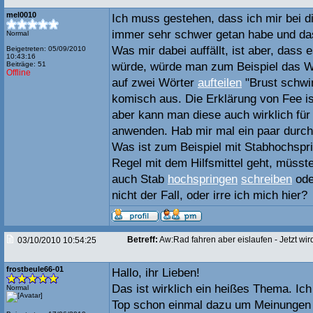
mel0010
Ich muss gestehen, dass ich mir bei 
immer sehr schwer getan habe und da
Normal
Was mir dabei auffällt, ist aber, dass
Beigetreten: 05/09/2010
10:43:16
Beiträge: 51
würde, würde man zum Beispiel das 
Offline
auf zwei Wörter
aufteilen
"Brust schwi
komisch aus. Die Erklärung von Fee ist
aber kann man diese auch wirklich für 
anwenden. Hab mir mal ein paar durc
Was ist zum Beispiel mit Stabhochspr
Regel mit dem Hilfsmittel geht, müsste
auch Stab
hochspringen
schreiben
ode
nicht der Fall, oder irre ich mich hier?
Betreff:
Aw:Rad fahren aber eislaufen - Jetzt wird'
03/10/2010 10:54:25
frostbeule66-01
Hallo, ihr Lieben!
Das ist wirklich ein heißes Thema. Ich
Normal
Top schon einmal dazu um Meinungen