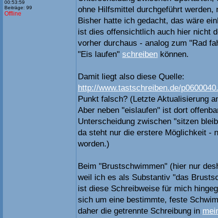
00:53:59
Beiträge: 99
ohne Hilfsmittel durchgeführt werden, 
Offline
Bisher hatte ich gedacht, das wäre einh
ist dies offensichtlich auch hier nicht d
vorher durchaus - analog zum "Rad fahr
"Eis laufen"
schreiben
können.
Damit liegt also diese Quelle:
http://www.tastschreiben.de/p0600040
Punkt falsch? (Letzte Aktualisierung am
Aber neben "eislaufen" ist dort offenba
Unterscheidung zwischen "sitzen bleib
da steht nur die erstere Möglichkeit - n
worden.)
Beim "Brustschwimmen" (hier nur desh
weil ich es als Substantiv "das Brus
ist diese Schreibweise für mich hinge
sich um eine bestimmte, feste Schwim
daher die getrennte Schreibung in
mei