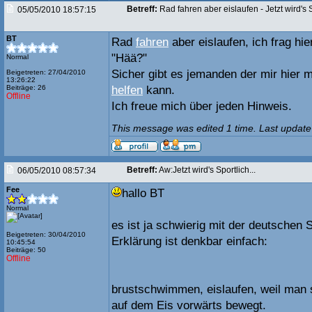
Betreff:
Rad fahren aber eislaufen - Jetzt wird's S
05/05/2010 18:57:15
BT
Rad
fahren
aber eislaufen, ich frag hi
"Hää?"
Normal
Sicher gibt es jemanden der mir hier 
Beigetreten: 27/04/2010
13:26:22
Beiträge: 26
helfen
kann.
Offline
Ich freue mich über jeden Hinweis.
This message was edited 1 time. Last update
Betreff:
Aw:Jetzt wird's Sportlich...
06/05/2010 08:57:34
Fee
hallo BT
Normal
es ist ja schwierig mit der deutschen 
Beigetreten: 30/04/2010
Erklärung ist denkbar einfach:
10:45:54
Beiträge: 50
Offline
brustschwimmen, eislaufen, weil man s
auf dem Eis vorwärts bewegt.