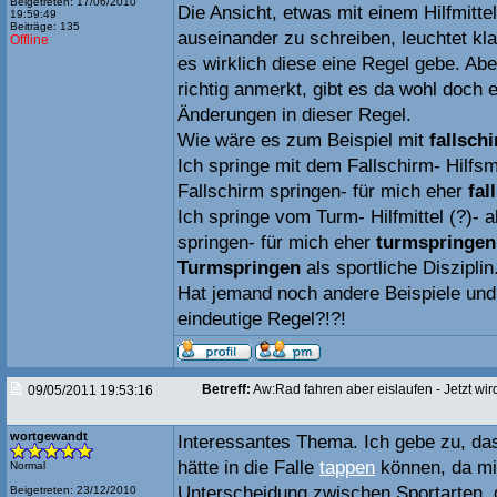
Beigetreten: 17/06/2010
Die Ansicht, etwas mit einem Hilfmitte
19:59:49
Beiträge: 135
auseinander zu schreiben, leuchtet kla
Offline
es wirklich diese eine Regel gebe. Ab
richtig anmerkt, gibt es da wohl doch
Änderungen in dieser Regel.
Wie wäre es zum Beispiel mit
fallsch
Ich springe mit dem Fallschirm- Hilfsmi
Fallschirm springen- für mich eher
fal
Ich springe vom Turm- Hilfmittel (?)- 
springen- für mich eher
turmspringen
Turmspringen
als sportliche Disziplin
Hat jemand noch andere Beispiele und 
eindeutige Regel?!?!
Betreff:
Aw:Rad fahren aber eislaufen - Jetzt wird'
09/05/2011 19:53:16
wortgewandt
Interessantes Thema. Ich gebe zu, dass
hätte in die Falle
tappen
können, da mi
Normal
Unterscheidung zwischen Sportarten, d
Beigetreten: 23/12/2010