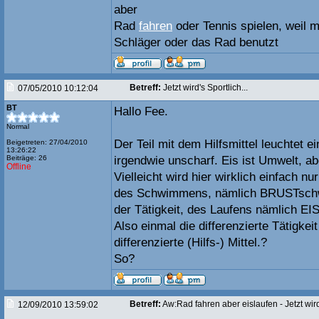
aber
Rad
fahren
oder Tennis spielen, weil ma
Schläger oder das Rad benutzt
Betreff:
Jetzt wird's Sportlich...
07/05/2010 10:12:04
BT
Hallo Fee.
Normal
Der Teil mit dem Hilfsmittel leuchtet e
Beigetreten: 27/04/2010
13:26:22
Beiträge: 26
irgendwie unscharf. Eis ist Umwelt, abe
Offline
Vielleicht wird hier wirklich einfach nur
des Schwimmens, nämlich BRUSTschw
der Tätigkeit, des Laufens nämlich EI
Also einmal die differenzierte Tätigkei
differenzierte (Hilfs-) Mittel.?
So?
Betreff:
Aw:Rad fahren aber eislaufen - Jetzt wird'
12/09/2010 13:59:02