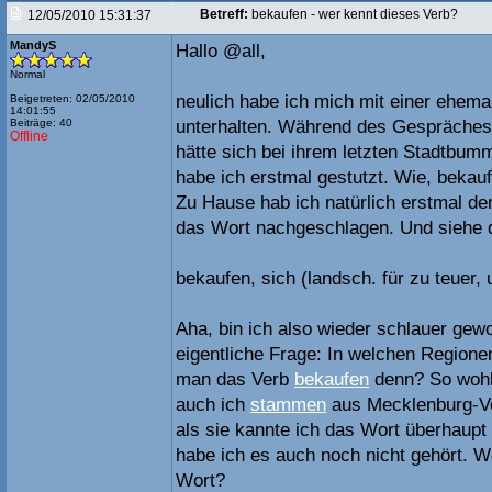
Betreff:
bekaufen - wer kennt dieses Verb?
12/05/2010 15:31:37
MandyS
Hallo @all,
Normal
neulich habe ich mich mit einer ehema
Beigetreten: 02/05/2010
14:01:55
Beiträge: 40
unterhalten. Während des Gespräches e
Offline
hätte sich bei ihrem letzten Stadtbumm
habe ich erstmal gestutzt. Wie, bekauf
Zu Hause hab ich natürlich erstmal d
das Wort nachgeschlagen. Und siehe da
bekaufen, sich (landsch. für zu teuer,
Aha, bin ich also wieder schlauer ge
eigentliche Frage: In welchen Region
man das Verb
bekaufen
denn? So wohl
auch ich
stammen
aus Mecklenburg-V
als sie kannte ich das Wort überhaupt n
habe ich es auch noch nicht gehört. 
Wort?