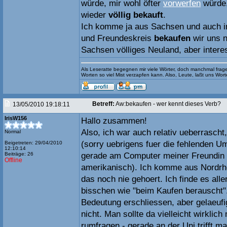
würde, mir wohl öfter
vorwerfen
würde,
wieder
völlig bekauft
.
Ich komme ja aus Sachsen und auch 
und Freundeskreis
bekaufen
wir uns n
Sachsen völliges Neuland, aber intere
Als Leseratte begegnen mir viele Wörter, doch manchmal frage
Worten so viel Mist verzapfen kann. Also, Leute, laßt uns Wo
Betreff:
Aw:bekaufen - wer kennt dieses Verb?
13/05/2010 19:18:11
IrisW156
Hallo zusammen!
Also, ich war auch relativ ueberrasch
Normal
(sorry uebrigens fuer die fehlenden Um
Beigetreten: 29/04/2010
12:10:14
Beiträge: 26
gerade am Computer meiner Freundin u
Offline
amerikanisch). Ich komme aus Nordrh
das noch nie gehoert. Ich finde es aller
bisschen wie "beim Kaufen berauscht".
Bedeutung erschliessen, aber gelaeufi
nicht. Man sollte da vielleicht wirklich
rumfragen - gerade an der Uni trifft m