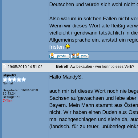
Deutschen und würde sich wohl nicht 
Also warum in solchen Fällen nicht v
Wenn wir dieses Wort alle fleißig verw
vielleicht irgendwann tatsächlich in di
Allgemeinsprache ein, anstatt ein reg
fristen
Betreff:
Aw:bekaufen - wer kennt dieses Verb?
19/05/2010 14:51:02
ulgue63
Hallo MandyS,
Normal
auch mir ist dieses Wort noch nie bege
Beigetreten: 16/04/2010
15:43:24
Beiträge: 52
Sachsen aufgewachsen und lebe aber 
Offline
Bayern. Mein Mann stammt aus Österr
nicht. Wir haben einen Duden aus Öste
mal nachgeschlagen und siehe da, auch
(landsch. für zu teuer, unüberlegt ein