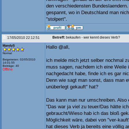
den verschiedensten Bundeslaendern. 
gespannt, wo in Deutschland man nich
"stolpert".
Betreff:
bekaufen - wer kennt dieses Verb?
17/05/2010 22:12:51
MandyS
Hallo @all,
Normal
ich melde mich jetzt selber nochmal 
Beigetreten: 02/05/2010
14:01:55
Beiträge: 40
muss sagen, nachdem ich eine Weile 
Offline
nachgedacht habe, finde ich es gar nic
Denn wie sagt man sonst, dass man et
unüberlegt gekauft" hat?
Das kann man nur umschreiben. Also 
"Das war ja viel zu teuer/Das hätte ich
gebraucht/Wieso hab ich das bloß gek
Möglichkeit wäre, dabei von "ver-kauf
hat dieses Verb ja bereits eine völlig