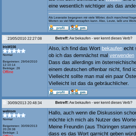
eine wesentlich wichtiger als das ande
Als Leseratte begegnen mir viele Wörter, doch manchmal frage
Worten so viel Mist verzapfen kann. Also, Leute, laßt uns Wo
Betreff:
Aw:bekaufen - wer kennt dieses Verb?
23/05/2010 22:27:08
IrisW156
Also, ich find das Wort
bekaufen
echt 
ob ich das demnächst mal
verwenden
Normal
Dass das allerdings im österreichisch
Beigetreten: 29/04/2010
12:10:14
Beiträge: 26
einem deutschen offenbar nicht, find i
Offline
Vielleicht sollte man mal ein paar Öste
Vielleicht ist das da gebräuchlicher.
Betreff:
Aw:bekaufen - wer kennt dieses Verb?
30/09/2013 20:48:34
webtom
Hallo, auch wenn die Diskussion schon
möchte ich mich als Nutzer des Worte
Normal
Meine Freundin (aus Thüringen stamm
Beigetreten: 30/09/2013
20:28:38
Beiträge: 1
dass es das Wort garnicht geben würd