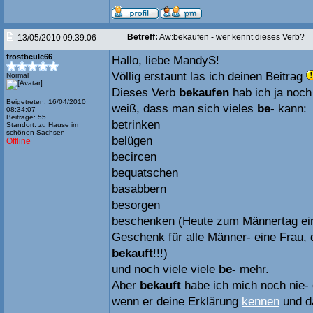
Betreff:
Aw:bekaufen - wer kennt dieses Verb?
13/05/2010 09:39:06
frostbeule66
Hallo, liebe MandyS!
Völlig erstaunt las ich deinen Beitrag
Normal
Dieses Verb
bekaufen
hab ich ja noch
Beigetreten: 16/04/2010
weiß, dass man sich vieles
be-
kann:
08:34:07
Beiträge: 55
betrinken
Standort: zu Hause im
schönen Sachsen
belügen
Offline
becircen
bequatschen
basabbern
besorgen
beschenken (Heute zum Männertag ein
Geschenk für alle Männer- eine Frau, d
bekauft
!!!)
und noch viele viele
be-
mehr.
Aber
bekauft
habe ich mich noch nie-
wenn er deine Erklärung
kennen
und d