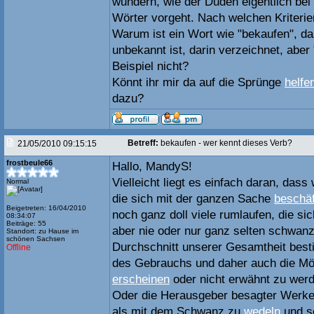
wundern, wie der Duden eigentlich be
Wörter vorgeht. Nach welchen Kriterie
Warum ist ein Wort wie "bekaufen", das
unbekannt ist, darin verzeichnet, ab
Beispiel nicht?
Könnt ihr mir da auf die Sprünge
helfe
dazu?
Betreff:
bekaufen - wer kennt dieses Verb?
21/05/2010 09:15:15
frostbeule66
Hallo, MandyS!
Vielleicht liegt es einfach daran, dass 
Normal
die sich mit der ganzen Sache
beschäf
Beigetreten: 16/04/2010
noch ganz doll viele rumlaufen, die si
08:34:07
Beiträge: 55
aber nie oder nur ganz selten schwan
Standort: zu Hause im
schönen Sachsen
Durchschnitt unserer Gesamtheit best
Offline
des Gebrauchs und daher auch die Mög
erscheinen
oder nicht erwähnt zu wer
Oder die Herausgeber besagter Werke 
als mit dem Schwanz zu
wedeln
und so