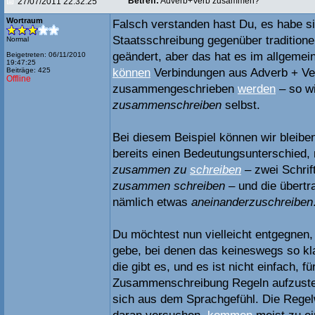
Betreff:
Adverb+Verb zusammen?
27/07/2011 22:32:25
Wortraum
Falsch verstanden hast Du, es habe sic
Staatsschreibung gegenüber traditione
Normal
geändert, aber das hat es im allgemein
Beigetreten: 06/11/2010
19:47:25
Beiträge: 425
können
Verbindungen aus Adverb + Ve
Offline
zusammengeschrieben
werden
– so wi
zusammenschreiben
selbst.
Bei diesem Beispiel können wir bleiben
bereits einen Bedeutungsunterschied,
zusammen zu
schreiben
– zwei Schrif
zusammen schreiben
– und die übert
nämlich etwas
aneinanderzuschreiben
Du möchtest nun vielleicht entgegnen
gebe, bei denen das keineswegs so klar
die gibt es, und es ist nicht einfach, fü
Zusammenschreibung Regeln aufzustell
sich aus dem Sprachgefühl. Die Regel