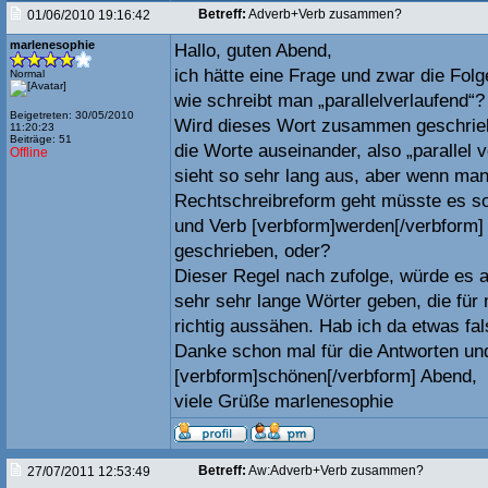
Betreff:
Adverb+Verb zusammen?
01/06/2010 19:16:42
marlenesophie
Hallo, guten Abend,
ich hätte eine Frage und zwar die Fol
Normal
wie schreibt man „parallelverlaufend“?
Beigetreten: 30/05/2010
Wird dieses Wort zusammen geschrie
11:20:23
Beiträge: 51
die Worte auseinander, also „parallel 
Offline
sieht so sehr lang aus, aber wenn ma
Rechtschreibreform geht müsste es s
und Verb [verbform]werden[/verbfor
geschrieben, oder?
Dieser Regel nach zufolge, würde es a
sehr sehr lange Wörter geben, die für 
richtig aussähen. Hab ich da etwas fa
Danke schon mal für die Antworten un
[verbform]schönen[/verbform] Abend,
viele Grüße marlenesophie
Betreff:
Aw:Adverb+Verb zusammen?
27/07/2011 12:53:49