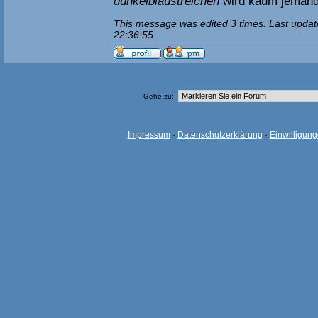
dunkelblaustreichen
wird kaum jeman
This message was edited 3 times. Last updat
22:36:55
Gehe zu:
Impressum
·
Datenschutzerklärung
·
Einwilligun