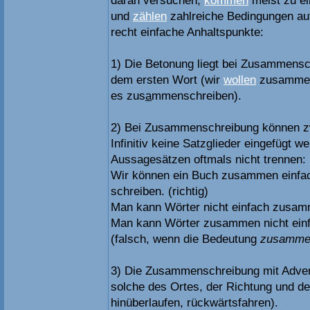
daran versuchen,
kommen
meist zu ei
und
zählen
zahlreiche Bedingungen auf
recht einfache Anhaltspunkte:
1) Die Betonung liegt bei Zusammensc
dem ersten Wort (wir
wollen
zusammen
es zus
a
mmenschreiben).
2) Bei Zusammenschreibung können z
Infinitiv keine Satzglieder eingefügt w
Aussagesätzen oftmals nicht trennen:
Wir können ein Buch zusammen einfac
schreiben. (richtig)
Man kann Wörter nicht einfach zusamm
Man kann Wörter zusammen nicht einf
(falsch, wenn die Bedeutung
zusamme
3) Die Zusammenschreibung mit Adverbi
solche des Ortes, der Richtung und d
hinüberlaufen, rückwärtsfahren).