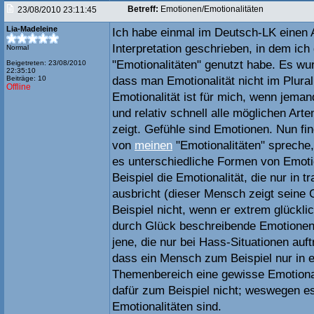
Betreff:
Emotionen/Emotionalitäten
23/08/2010 23:11:45
Lia-Madeleine
Ich habe einmal im Deutsch-LK einen 
Interpretation geschrieben, in dem ich
Normal
"Emotionalitäten" genutzt habe. Es wu
Beigetreten: 23/08/2010
22:35:10
Beiträge: 10
dass man Emotionalität nicht im Plura
Offline
Emotionalität ist für mich, wenn jeman
und relativ schnell alle möglichen Art
zeigt. Gefühle sind Emotionen. Nun fin
von
meinen
"Emotionalitäten" spreche
es unterschiedliche Formen von Emotio
Beispiel die Emotionalität, die nur in t
ausbricht (dieser Mensch zeigt seine
Beispiel nicht, wenn er extrem glücklic
durch Glück beschreibende Emotionen
jene, die nur bei Hass-Situationen auft
dass ein Mensch zum Beispiel nur in 
Themenbereich eine gewisse Emotionali
dafür zum Beispiel nicht; weswegen e
Emotionalitäten sind.