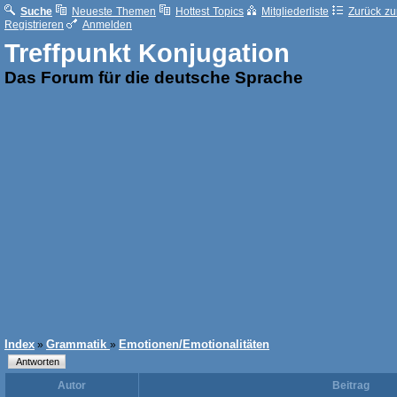
Suche
Neueste Themen
Hottest Topics
Mitgliederliste
Zurück zur
Registrieren
Anmelden
Treffpunkt Konjugation
Das Forum für die deutsche Sprache
Index
Grammatik
Emotionen/Emotionalitäten
»
»
Autor
Beitrag