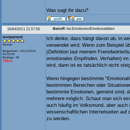
Was sagt ihr dazu?
Betreff:
Aw:Emotionen/Emotionalitäten
16/04/2011 21:57:50
wortgewandt
Ich denke, dass hängt davon ab, in w
verwendet wird. Wenn zum Beispiel übe
Normal
(Definition laut meinem Fremdwörterb
Beigetreten: 23/12/2010
00:53:59
Beiträge: 99
emotionales Empfinden, Verhalten
) im
Offline
wird, dann ist es tatsächlich nicht stei
Wenn hingegen bestimmte "Emotionalitä
bestimmten Bereichen oder Situationen
bestimmte Emotionen, gemeint sind, d
mehrere möglich. Schaut man sich ein
auch häufig im Volksmund, aber auch 
wissenschaftlichen Internetseiten auf
zu werden.