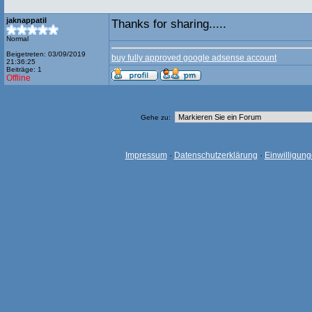
jaknappatil
Thanks for sharing.....
Normal
Beigetreten: 03/09/2019
buy fully approved google adsense account
21:36:25
Beiträge: 1
Offline
Gehe zu:
Impressum
·
Datenschutzerklärung
·
Einwilligun