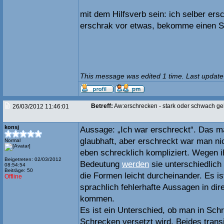
mit dem Hilfsverb sein: ich selber ers
erschrak vor etwas, bekomme einen 
This message was edited 1 time. Last update
Betreff:
Aw:erschrecken - stark oder schwach g
26/03/2012 11:46:01
konsj
Aussage: „Ich war erschreckt“. Das m
glaubhaft, aber erschreckt war man n
Normal
eben schrecklich kompliziert. Wegen i
Beigetreten: 02/03/2012
Bedeutung
werden
sie unterschiedlich
08:54:54
Beiträge: 50
die Formen leicht durcheinander. Es i
Offline
sprachlich fehlerhafte Aussagen in dir
kommen.
Es ist ein Unterschied, ob man in Schr
Schrecken versetzt wird. Beides tran