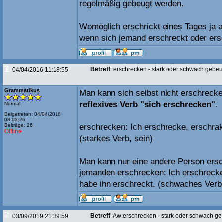
regelmäßig gebeugt werden.
Womöglich erschrickt eines Tages ja 
wenn sich jemand erschreckt oder ers
Betreff:
erschrecken - stark oder schwach gebe
04/04/2016 11:18:55
Grammatikus
Man kann sich selbst nicht erschreck
reflexives Verb "sich erschrecken".
Normal
Beigetreten: 04/04/2016
08:03:26
Beiträge: 26
erschrecken: Ich erschrecke, erschrak
Offline
(starkes Verb, sein)
Man kann nur eine andere Person ers
jemanden erschrecken: Ich erschrecke 
habe ihn erschreckt. (schwaches Verb
Betreff:
Aw:erschrecken - stark oder schwach g
03/09/2019 21:39:59