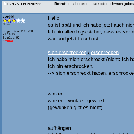
Betreff:
erschrecken - stark oder schwach gebe
07/12/2009 20:03:32
goebbi
Hallo,
es ist spät und ich habe jetzt auch nic
Normal
Ich bin allerdings sicher, dass es vor e
Beigetreten: 11/05/2009
21:16:19
Beiträge: 62
war und jetzt falsch ist.
Offline
sich erschrecken
/
erschrecken
Ich habe mich erschreckt (nicht: Ich 
Ich bin erschrocken.
--> sich erschreckt haben, erschrocke
winken
winken - winkte - gewinkt
(gewunken gibt es nicht)
aufhängen