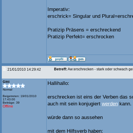
Imperativ:
erschrick= Singular und Plural=erschr
Pratizip Präsens = erschreckend
Pratizip Perfekt= erschrocken
Betreff:
Aw:erschrecken - stark oder schwach g
21/01/2010 14:29:42
Gitti
Hallihallo:
Normal
erschrecken ist eins der Verben das s
Beigetreten: 19/01/2010
17:43:00
Beiträge: 39
auch mit sein konjugiert
werden
kann.
Offline
würde dann so aussehen
mit dem Hilfsverb haben: