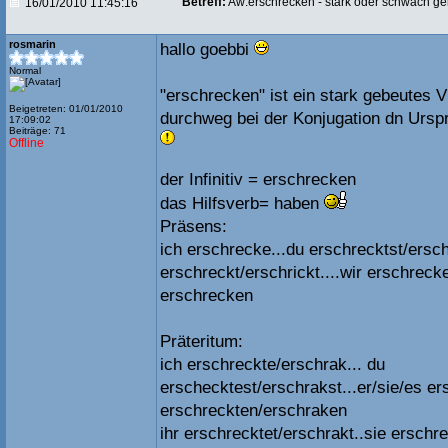
Betreff:
Aw:erschrecken - stark oder schwach g
16/01/2010 11:45:16
rosmarin
hallo goebbi
Normal
"erschrecken" ist ein stark gebeutes 
Beigetreten: 01/01/2010
durchweg bei der Konjugation dn Ursp
17:09:02
Beiträge: 71
Offline
der Infinitiv = erschrecken
das Hilfsverb= haben
Präsens:
ich erschrecke...du erschrecktst/erschr
erschreckt/erschrickt....wir erschrecke
erschrecken
Präteritum:
ich erschreckte/erschrak... du
erschecktest/erschrakst...er/sie/es er
erschreckten/erschraken
ihr erschrecktet/erschrakt..sie ersch