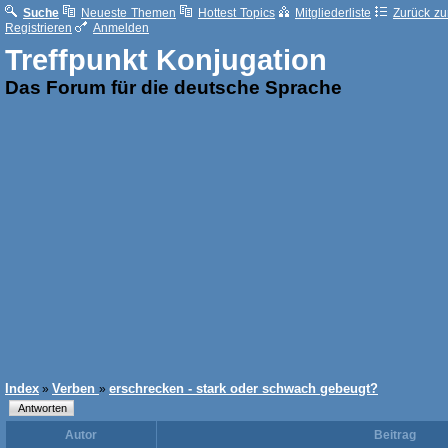
Suche
Neueste Themen
Hottest Topics
Mitgliederliste
Zurück zur
Registrieren
Anmelden
Treffpunkt Konjugation
Das Forum für die deutsche Sprache
Index
Verben
erschrecken - stark oder schwach gebeugt?
»
»
Autor
Beitrag