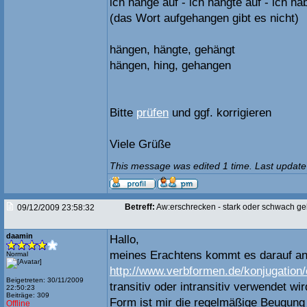
ich hänge auf - ich hängte auf - ich h
(das Wort aufgehangen gibt es nicht)
hängen, hängte, gehängt
hängen, hing, gehangen
Bitte
prüfen
und ggf. korrigieren
Viele Grüße
This message was edited 1 time. Last update
Betreff:
Aw:erschrecken - stark oder schwach g
09/12/2009 23:58:32
daamin
Hallo,
meines Erachtens kommt es darauf an
Normal
http://www.verbformen.de/konjugation
Beigetreten: 30/11/2009
transitiv oder intransitiv verwendet wir
22:50:23
Beiträge: 309
Form ist mir die regelmäßige Beugung 
Offline