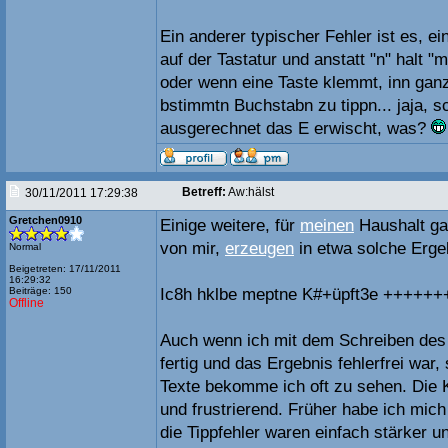
Ein anderer typischer Fehler ist es, 
auf der Tastatur und anstatt "n" halt "
oder wenn eine Taste klemmt, inn gan
bstimmtn Buchstabn zu tippn... jaja, 
ausgerechnet das E erwischt, was?
Betreff:
Aw:hälst
30/11/2011 17:29:38
Gretchen0910
Einige weitere, für
meinen
Haushalt gan
von mir,
erzeugen
in etwa solche Erge
Normal
Beigetreten: 17/11/2011
16:29:32
Beiträge: 150
Ic8h hklbe meptne K#+üpft3e ++++++
Offline
Auch wenn ich mit dem Schreiben des 
fertig und das Ergebnis fehlerfrei war,
Texte bekomme ich oft zu sehen. Die 
und frustrierend. Früher habe ich mic
die Tippfehler waren einfach stärker 