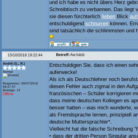
und ich habe es nicht übers Herz gebr
Schreibtisch zu verbannen. Das liegt 
sie diesen fürchterlich
lieben
Blick
auf
entschuldigend
schnurren
können. Ern
sind tatsächlich die schlimmsten und 
Betreff:
Aw:hälst
15/10/2018 19:22:44
André (G., R.)
Entschuldigen Sie, dass ich einen seh
auferwecke!
Normal
Als ich als Deutschlehrer noch berufst
Beigetreten: 09/07/2018
diesen Fehler auch zigmal in den Auf
08:27:57
Beiträge: 15
französischen – Schüler korrigieren m
Offline
dass meine deutschen Kollegen es apro
besser hatten – was mich wunderte, we
als Fremdsprache lernen, prinzipiell 
deutsche Muttersprachler*.
Vielleicht hat die falsche Schreibung "
• dass der dritten Person Singular an