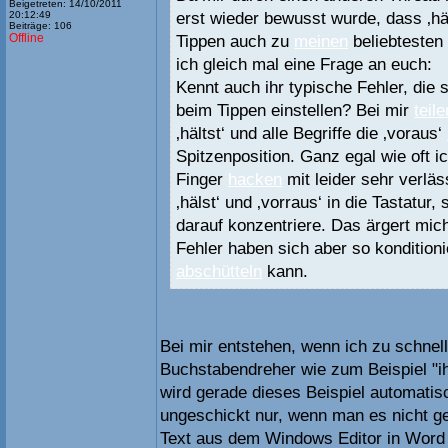
Beigetreten: 14/10/2011
erst wieder bewusst wurde, dass ‚hä
20:12:49
Beiträge: 106
Offline
Tippen auch zu
meinen
beliebtesten
ich gleich mal eine Frage an euch:
Kennt auch ihr typische Fehler, die s
beim Tippen einstellen? Bei mir
teile
‚hältst‘ und alle Begriffe die ‚voraus‘
Spitzenposition. Ganz egal wie oft ic
Finger
hacken
mit leider sehr verläs
‚hälst‘ und ‚vorraus‘ in die Tastatur,
darauf konzentriere. Das ärgert mic
Fehler haben sich aber so konditionie
abschütteln
kann.
Bei mir entstehen, wenn ich zu schnell
Buchstabendreher wie zum Beispiel "ih
wird gerade dieses Beispiel automatisch
ungeschickt nur, wenn man es nicht g
Text aus dem Windows Editor in Word