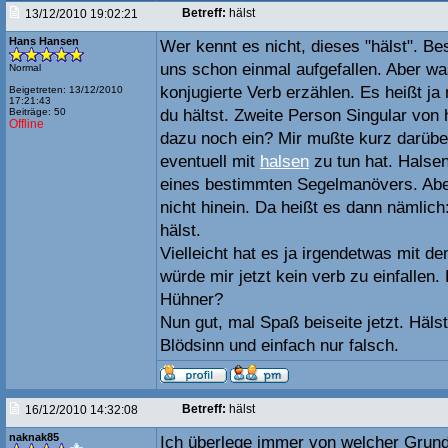
Betreff:
hälst
13/12/2010 19:02:21
Hans Hansen
Wer kennt es nicht, dieses "hälst". Be
uns schon einmal aufgefallen. Aber wa
Normal
konjugierte Verb erzählen. Es heißt ja 
Beigetreten: 13/12/2010
17:21:43
Beiträge: 50
du hältst. Zweite Person Singular von 
Offline
dazu noch ein? Mir mußte kurz darübe
eventuell mit
halsen
zu tun hat. Halsen
eines bestimmten Segelmanövers. Abe
nicht hinein. Da heißt es dann nämlich:
hälst.
Vielleicht hat es ja irgendetwas mit d
würde mir jetzt kein verb zu einfallen.
Hühner?
Nun gut, mal Spaß beiseite jetzt. Hälst
Blödsinn und einfach nur falsch.
Betreff:
hälst
16/12/2010 14:32:08
naknak85
Ich überlege immer von welcher Grun