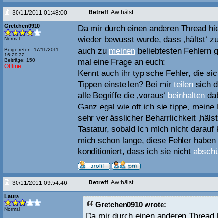
Betreff:
Aw:hälst
30/11/2011 01:48:00
Gretchen0910
Da mir durch einen anderen Thread hi
wieder bewusst wurde, dass ‚hältst‘ z
Normal
auch zu
meinen
beliebtesten Fehlern g
Beigetreten: 17/11/2011
16:29:32
Beiträge: 150
mal eine Frage an euch:
Offline
Kennt auch ihr typische Fehler, die sic
Tippen einstellen? Bei mir
teilen
sich d
alle Begriffe die ‚voraus‘
beinhalten
dab
Ganz egal wie oft ich sie tippe, meine
sehr verlässlicher Beharrlichkeit ‚hälst
Tastatur, sobald ich mich nicht darauf
mich schon lange, diese Fehler haben 
konditioniert, dass ich sie nicht
abschü
Betreff:
Aw:hälst
30/11/2011 09:54:46
Laura
Gretchen0910 wrote:
Normal
Da mir durch einen anderen Thread 