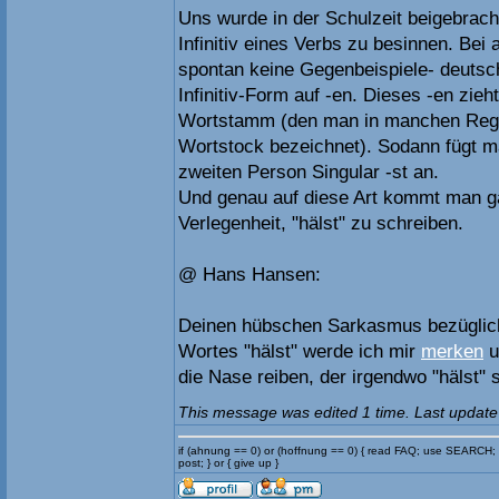
Uns wurde in der Schulzeit beigebrach
Infinitiv eines Verbs zu besinnen. Bei a
spontan keine Gegenbeispiele- deutsc
Infinitiv-Form auf -en. Dieses -en zie
Wortstamm (den man in manchen Regi
Wortstock bezeichnet). Sodann fügt m
zweiten Person Singular -st an.
Und genau auf diese Art kommt man gar
Verlegenheit, "hälst" zu schreiben.
@ Hans Hansen:
Deinen hübschen Sarkasmus bezüglich
Wortes "hälst" werde ich mir
merken
u
die Nase reiben, der irgendwo "hälst" 
This message was edited 1 time. Last update
if (ahnung == 0) or (hoffnung == 0) { read FAQ; use SEARCH;
post; } or { give up }