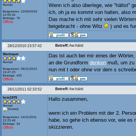
Wenn ich also überlege, wie "hältst" 
Normal
ich, oh ja es kommt von halten, also m
Beigetreten: 10/09/2010
12:00:34
Beiträge: 76
Das mache ich mit sehr vielen Wörter
Offline
beigebracht - ohne Witz
) und es fun
Betreff:
Aw:hälst
28/12/2010 23:57:42
Wortraum
Das ist auch bei mir eines der Wörter
an die Grundform
denken
muß, um zu e
Normal
nun mit t oder ohne vor dem s schreib
Beigetreten: 06/11/2010
19:47:25
Beiträge: 425
Offline
Betreff:
Aw:hälst
26/11/2011 02:33:52
bcm1979
Hallo zusammen,
Normal
wenn ich ein Problem mit der 2. Perso
Beigetreten: 14/11/2011
habe, so gehe ich ebenso vor, wie e
22:25:48
Beiträge: 34
skizzieren.
Offline