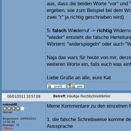
aus, dass die beiden Worte "vor" und 
ergeben, wie zum Beispiel bei dem Wo
zwei "r" ja richtig geschrieben wird)
5:
falsch
Wi
e
derruf ->
richtig
Widerruf
"wieder" entsteht die falsche Herleitun
Wörtern: "widerspiegeln" oder auch "W
Naja das wars für heute von mir, derz
weiteren Worte ein, falls euch was einfä
Liebe Grüße an alle, eure Kat
Betreff:
Häufige Rechtschreibfehler
06/01/2011 10:57:09
naknak85
Meine Kommentare zu den einzelnen 
Normal
1. die falsche Schreibweise komme de
Beigetreten: 10/09/2010
12:00:34
Beiträge: 76
Aussprache
Offline