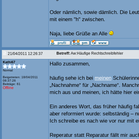
Oder nämlich, sowie dämlich. Die Leu
mit einem "h" zwischen.
Naja, liebe Grüße an Alle
Betreff:
Aw:Häufige Rechtschreibfehler
21/04/2011 12:26:37
Kathi67
Hallo zusammen,
Normal
häufig sehe ich bei
meinen
Schülerinn
Beigetreten: 18/04/2011
08:37:26
Beiträge: 61
„Nachnahme“ für „Nachname“. Manc
Offline
mich aus und meinen, ich hätte hier ei
Ein anderes Wort, das früher häufig f
aber reformiert wurde: selbständig – n
Ich schreibe es nach wie vor nur mit e
Reperatur statt Reparatur fällt mir a