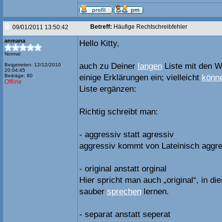
Betreff:
Häufige Rechtschreibfehler
09/01/2011 13:50:42
anmana
Hello Kitty,
Normal
auch zu Deiner
langen
Liste mit den W
Beigetreten: 12/12/2010
20:04:45
Beiträge: 80
einige Erklärungen ein; vielleicht
könn
Offline
Liste ergänzen:
Richtig schreibt man:
- aggressiv statt agressiv
aggressiv kommt von Lateinisch aggred
- original anstatt orginal
Hier spricht man auch „original“, in d
sauber
sprechen
lernen.
- separat anstatt seperat