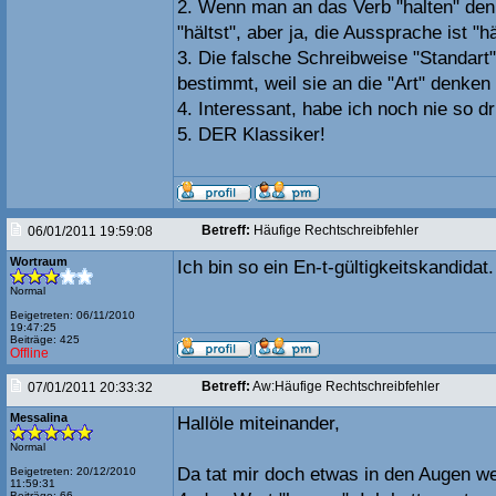
2. Wenn man an das Verb "halten" de
"hältst", aber ja, die Aussprache ist "hä
3. Die falsche Schreibweise "Standart
bestimmt, weil sie an die "Art" denken
4. Interessant, habe ich noch nie so 
5. DER Klassiker!
Betreff:
Häufige Rechtschreibfehler
06/01/2011 19:59:08
Wortraum
Ich bin so ein En-t-gültigkeitskandidat
Normal
Beigetreten: 06/11/2010
19:47:25
Beiträge: 425
Offline
Betreff:
Aw:Häufige Rechtschreibfehler
07/01/2011 20:33:32
Messalina
Hallöle miteinander,
Normal
Da tat mir doch etwas in den Augen w
Beigetreten: 20/12/2010
11:59:31
Beiträge: 66