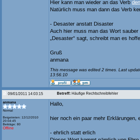
Hier kann man wieder an das Verb
de
Natürlich muss man dann das Verb ke
- Desaster anstatt Disaster
Auch hier muss man das Wort sauber
„Desaster“ sagt, schreibt man es hoffe
Gruß
anmana
This message was edited 2 times. Last updat
13:56:10
Betreff:
Häufige Rechtschreibfehler
09/01/2011 14:03:15
anmana
Hallo,
Normal
hier noch ein paar mehr Erklärungen, e
Beigetreten: 12/12/2010
20:04:45
Beiträge: 80
Offline
- ehrlich statt erlich
Dieses Wort kommt nämlich von Ehre 