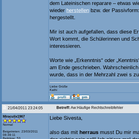
dem Lateinischen reparare – etwas wi
wieder
herstellen
bzw. der Passivform:
hergestellt.
Mir ist auch aufgefallen, dass diese E
Wort kommt, die Schülerinnen und Sch
interessieren.
Worte wie „Erkenntnis“ oder „Kenntni
am Ende geschrieben. Wahrscheinlich 
wurde, dass in der Mehrzahl zwei s z
Liebe Grüße
Kathi
Betreff:
Aw:Häufige Rechtschreibfehler
21/04/2011 23:24:05
Miraculix1967
Liebe Sivesta,
Normal
also das mit
herraus
musst Du mir mal
Beigetreten: 23/03/2011
08:39:11
Beiträge: 53