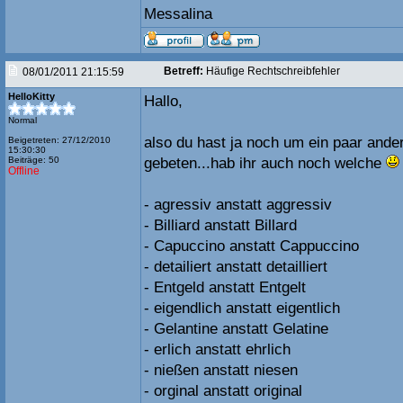
Messalina
Betreff:
Häufige Rechtschreibfehler
08/01/2011 21:15:59
HelloKitty
Hallo,
Normal
also du hast ja noch um ein paar ande
Beigetreten: 27/12/2010
15:30:30
Beiträge: 50
gebeten...hab ihr auch noch welche
Offline
- agressiv anstatt aggressiv
- Billiard anstatt Billard
- Capuccino anstatt Cappuccino
- detailiert anstatt detailliert
- Entgeld anstatt Entgelt
- eigendlich anstatt eigentlich
- Gelantine anstatt Gelatine
- erlich anstatt ehrlich
- nießen anstatt niesen
- orginal anstatt original