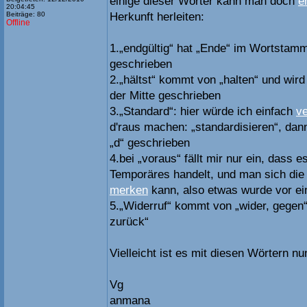
einige dieser Wörter kann man doch
e
20:04:45
Beiträge: 80
Herkunft herleiten:
Offline
1.„endgültig“ hat „Ende“ im Wortstamm
geschrieben
2.„hältst“ kommt von „halten“ und wird 
der Mitte geschrieben
3.„Standard“: hier würde ich einfach
ve
d'raus machen: „standardisieren“, dann
„d“ geschrieben
4.bei „voraus“ fällt mir nur ein, dass 
Temporäres handelt, und man sich die
merken
kann, also etwas wurde vor ei
5.„Widerruf“ kommt von „wider, gegen“
zurück“
Vielleicht ist es mit diesen Wörtern nun
Vg
anmana