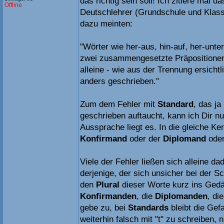
das richtig sein soll! Ich zitiere mal 
Offline
Deutschlehrer (Grundschule und Klasse
dazu meinten:
"Wörter wie her-aus, hin-auf, her-unter
zwei zusammengesetzte Präpositione
alleine - wie aus der Trennung ersichtl
anders geschrieben."
Zum dem Fehler mit
Standard
, das ja 
geschrieben auftaucht, kann ich Dir nur
Aussprache liegt es. In die gleiche Ke
Konfirmand
oder der
Diplomand
oder
Viele der Fehler ließen sich alleine d
derjenige, der sich unsicher bei der Sc
den
Plural
dieser Worte kurz ins Gedäc
Konfirmanden
, die
Diplomanden
, di
gebe zu, bei
Standards
bleibt die Gefa
weiterhin falsch mit "t" zu schreiben, n