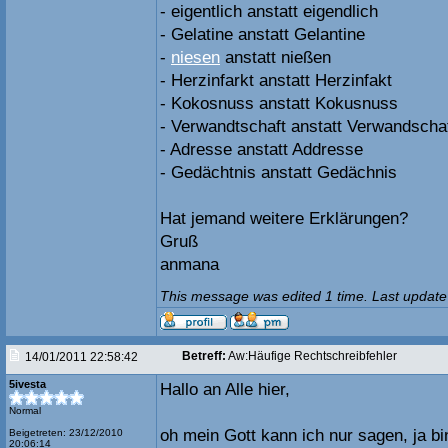
- eigentlich anstatt eigendlich
- Gelatine anstatt Gelantine
-
niesen
anstatt nießen
- Herzinfarkt anstatt Herzinfakt
- Kokosnuss anstatt Kokusnuss
- Verwandtschaft anstatt Verwandscha
- Adresse anstatt Addresse
- Gedächtnis anstatt Gedächnis
Hat jemand weitere Erklärungen?
Gruß
anmana
This message was edited 1 time. Last update
Betreff:
Aw:Häufige Rechtschreibfehler
14/01/2011 22:58:42
5ivesta
Hallo an Alle hier,
Normal
oh mein Gott kann ich nur sagen, ja b
Beigetreten: 23/12/2010
20:06:14