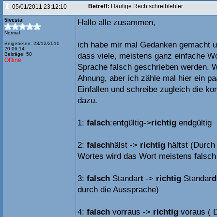
Betreff:
Häufige Rechtschreibfehler
05/01/2011 23:12:10
5ivesta
Hallo alle zusammen,
Normal
ich habe mir mal Gedanken gemacht und
Beigetreten: 23/12/2010
20:06:14
Beiträge: 50
dass viele, meistens ganz einfache W
Offline
Sprache falsch geschrieben werden. W
Ahnung, aber ich zähle mal hier ein pa
Einfallen und schreibe zugleich die ko
dazu.
1:
falsch
:en
t
gültig->
richtig
en
d
gültig
2:
falsch
hälst ->
richtig
häl
t
st (Durch
Wortes wird das Wort meistens falsch
3:
falsch
Standar
t
->
richtig
Standar
d
durch die Aussprache)
4:
falsch
vor
r
aus ->
richtig
voraus ( 