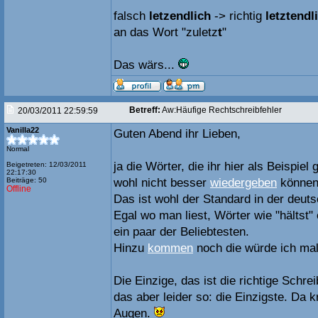
falsch
letzendlich
-> richtig
letztendl
an das Wort "zuletz
t
"
Das wärs...
Betreff:
Aw:Häufige Rechtschreibfehler
20/03/2011 22:59:59
Vanilla22
Guten Abend ihr Lieben,
Normal
ja die Wörter, die ihr hier als Beispiel
Beigetreten: 12/03/2011
22:17:30
Beiträge: 50
wohl nicht besser
wiedergeben
können
Offline
Das ist wohl der Standard in der deut
Egal wo man liest, Wörter wie "hältst"
ein paar der Beliebtesten.
Hinzu
kommen
noch die würde ich mal
Die Einzige, das ist die richtige Schre
das aber leider so: die Einzigste. Da k
Augen.