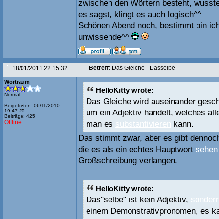
zwischen den Wörtern besteht, wusste 
es sagst, klingt es auch logisch^^
Schönen Abend noch, bestimmt bin ich 
unwissende^^
Betreff:
Das Gleiche - Dasselbe
18/01/2011 22:15:32
Wortraum
HelloKitty wrote:
Normal
Das Gleiche wird auseinander geschr
Beigetreten: 06/11/2010
um ein Adjektiv handelt, welches all
19:47:25
Beiträge: 425
Offline
man es
substantivieren
kann.
Das stimmt zwar, aber es gibt dennoc
die es als ein echtes Hauptwort
sehen
Großschreibung verlangen.
HelloKitty wrote:
Das"selbe" ist kein Adjektiv,
sonder
einem Demonstrativpronomen, es kan