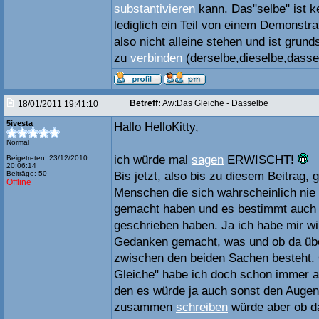
substantivieren
kann. Das"selbe" ist k
lediglich ein Teil von einem Demonstr
also nicht alleine stehen und ist grund
zu
verbinden
(derselbe,dieselbe,dasse
Betreff:
Aw:Das Gleiche - Dasselbe
18/01/2011 19:41:10
5ivesta
Hallo HelloKitty,
Normal
ich würde mal
sagen
ERWISCHT!
Beigetreten: 23/12/2010
20:06:14
Beiträge: 50
Bis jetzt, also bis zu diesem Beitrag,
Offline
Menschen die sich wahrscheinlich ni
gemacht haben und es bestimmt auch 
geschrieben haben. Ja ich habe mir wi
Gedanken gemacht, was und ob da übe
zwischen den beiden Sachen besteht. 
Gleiche" habe ich doch schon immer a
den es würde ja auch sonst den Auge
zusammen
schreiben
würde aber ob da