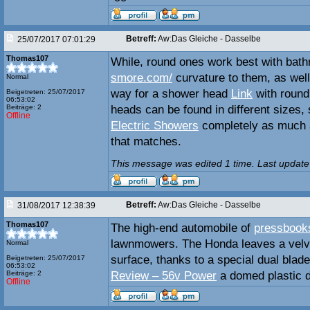
Betreff:
Aw:Das Gleiche - Dasselbe
25/07/2017 07:01:29
Thomas107
While, round ones work best with bath
smore.com/
curvature to them, as well
Normal
way for a shower head
Link
with round
Beigetreten: 25/07/2017
06:53:02
Beiträge: 2
heads can be found in different sizes, 
Offline
Electric Showers
completely as much a
that matches.
This message was edited 1 time. Last update
Betreff:
Aw:Das Gleiche - Dasselbe
31/08/2017 12:38:39
Thomas107
The high-end automobile of
pressbook
lawnmowers. The Honda leaves a vel
Normal
surface, thanks to a special dual blad
Beigetreten: 25/07/2017
06:53:02
Beiträge: 2
Review – 56v Power
a domed plastic d
Offline