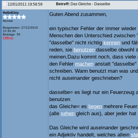
Betreff:
Das Gleiche - Dasselbe
12/01/2011 19:58:59
HelloKitty
Guten Abend zusammen,
Normal
ein typischer Fehler der immer wieder au
Beigetreten: 27/12/2010
15:30:30
Beiträge: 50
Menschen den Unterschied zwischen "
Offline
"dasselbe" nicht richtig
kennen
und fäl
reden, sie
benutzen
dasselbe obwohl s
meinen.Dazu kommt noch, dass viele 
den Fehler
machen
anstatt "dasselbe"
schreiben. Wann benutzt man was und
nicht auseinander geschrieben?
dasselbe= es liegt nur ein Feuerzeug a
benutzen
das Gleiche= es
liegen
mehrere Feuer
(alle
sehen
gleich aus), aber jeder hat
Das Gleiche wird auseinander geschri
ein Adjektiv handelt, welches allein
st