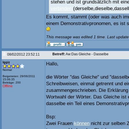
stehen und ist grundsätzlich mit ein
verbinden
(derselbe,dieselbe,dassel
Es kommt, stammt (oder was auch imm
einem Demonstrativpronomen, es ist so
This message was edited 1 time. Last update
Betreff:
Aw:Das Gleiche - Dasselbe
08/02/2012 23:52:11
Iggiz
Hallo,
Normal
die Wörter "das Gleiche" und "dassel
Beigetreten: 29/06/2011
15:06:35
Beiträge: 200
Schreibweisen, einmal getrennt und e
Offline
zusammengeschrieben. Die Erklärun
Wortwahl der Wörter. Das Gleiche ist 
dasselbe ein Teil eines Demonstrativ
Bsp:
Zwei Frauen
können
nicht zur selben Z