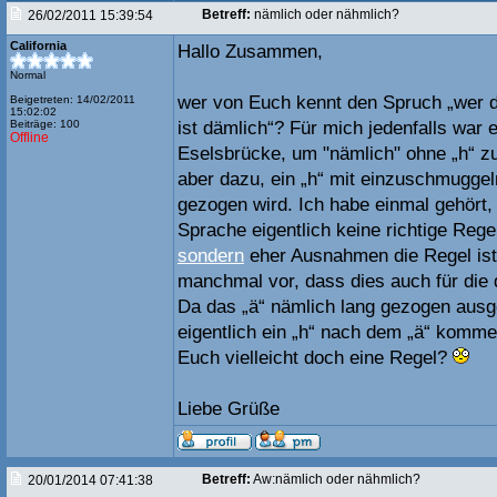
Betreff:
nämlich oder nähmlich?
26/02/2011 15:39:54
California
Hallo Zusammen,
Normal
wer von Euch kennt den Spruch „wer dä
Beigetreten: 14/02/2011
15:02:02
Beiträge: 100
ist dämlich“? Für mich jedenfalls war e
Offline
Eselsbrücke, um "nämlich" ohne „h“ z
aber dazu, ein „h“ mit einzuschmuggeln
gezogen wird. Ich habe einmal gehört,
Sprache eigentlich keine richtige Rege
sondern
eher Ausnahmen die Regel ist
manchmal vor, dass dies auch für die 
Da das „ä“ nämlich lang gezogen aus
eigentlich ein „h“ nach dem „ä“ komm
Euch vielleicht doch eine Regel?
Liebe Grüße
Betreff:
Aw:nämlich oder nähmlich?
20/01/2014 07:41:38