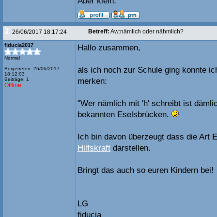
Aber klein.
Betreff:
Aw:nämlich oder nähmlich?
26/06/2017 18:17:24
fiducia2017
Hallo zusammen,
Normal
als ich noch zur Schule ging konnte i
Beigetreten: 26/06/2017
18:12:03
Beiträge: 1
merken:
Offline
"Wer nämlich mit 'h' schreibt ist dämli
bekannten Eselsbrücken.
Ich bin davon überzeugt dass die Art 
Hilfskraft
darstellen.
Bringt das auch so euren Kindern bei!
LG
fiducia