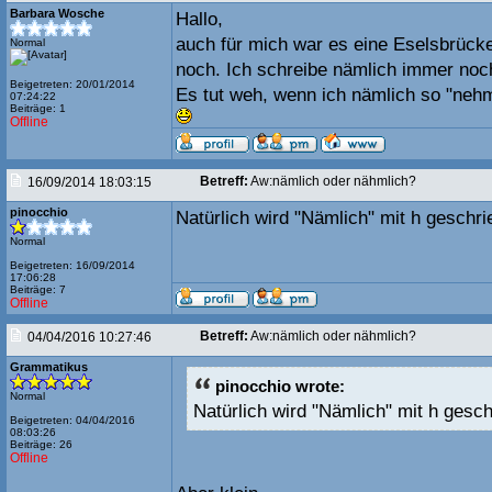
Barbara Wosche
Hallo,
auch für mich war es eine Eselsbrücke
Normal
noch. Ich schreibe nämlich immer noc
Beigetreten: 20/01/2014
Es tut weh, wenn ich nämlich so "nehm
07:24:22
Beiträge: 1
Offline
Betreff:
Aw:nämlich oder nähmlich?
16/09/2014 18:03:15
pinocchio
Natürlich wird "Nämlich" mit h geschri
Normal
Beigetreten: 16/09/2014
17:06:28
Beiträge: 7
Offline
Betreff:
Aw:nämlich oder nähmlich?
04/04/2016 10:27:46
Grammatikus
pinocchio wrote:
Normal
Natürlich wird "Nämlich" mit h gesc
Beigetreten: 04/04/2016
08:03:26
Beiträge: 26
Offline