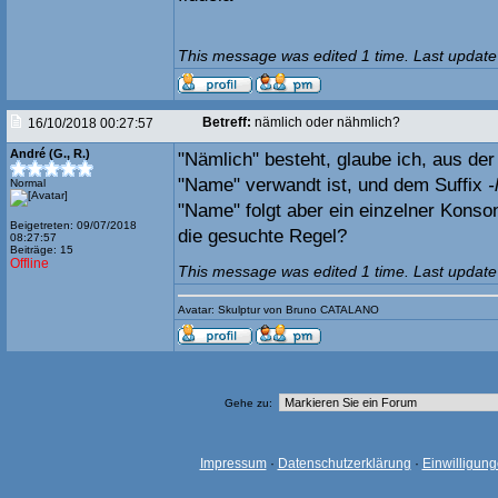
This message was edited 1 time. Last update
Betreff:
nämlich oder nähmlich?
16/10/2018 00:27:57
André (G., R.)
"Nämlich" besteht, glaube ich, aus de
"Name" verwandt ist, und dem Suffix
-
Normal
"Name" folgt aber ein einzelner Konso
Beigetreten: 09/07/2018
die gesuchte Regel?
08:27:57
Beiträge: 15
Offline
This message was edited 1 time. Last update
Avatar: Skulptur von Bruno CATALANO
Gehe zu:
Impressum
·
Datenschutzerklärung
·
Einwilligun