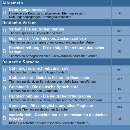
Allgemein
Benutzungshinweise
4
Hinweise zur Benutzung, allgemeine Hilfe, Impressum,
Nutzungsbedingungen, Haftungsausschluss
Deutsche Verben
Verben - Die deutschen Verben
223
Themen speziell zu konkreten Verben
Grammatik - Von Aktiv bis Zustandsreflexiv
62
Themen zu den grammatischen Kategorien deutscher Verben
Rechtschreibung - Die richtige Schreibung deutscher
Verben
55
Themen zu orthographischen Sachverhalten deutscher Verben
Deutsche Sprache
Stil - Sagt oder schreibt man so?
228
Themen über gutes und richtiges Deutsch
Stolpersteine - Beliebte Fehler im Deutschen
416
Themen zur richtigen Schreibung von häufig falschen Wörtern
Grammatik - Die deutsche Sprachlehre
57
Themen zur deutschen Grammatik
Rechtschreibung - Die deutsche Orthographie
102
Themen zur deutschen Orthographie und zur Rechtschreibreform
Sonstiges - Alles mögliche und alles Mögliche
502
Sonstige Themen zur deutschen Sprache
wortwörtlich - Geschichten zu interessanten deutschen
Wörtern
11
Kleine Geschichten zu interessanten deutschen Wörtern