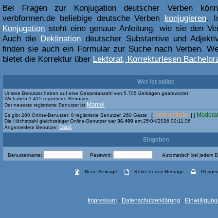
Bei Fragen zur Konjugation deutscher Verben kön
verbformen.de beliebige deutsche Verben
konjugieren
. 
Konjugation
steht eine genaue Anleitung, wie sie den Ve
Auch die
Deklination
deutscher Substantive und Adjektiv
finden sie auch ein Formular zur Suche nach Verben. Weit
bietet die Korrektur über
Lektorat, Korrekturlesen Bachelora
Wer ist online
Unsere Benutzer haben auf eine Gesamtanzahl von 5.705 Beiträgen geantwortet
Wir haben 1.415 registrierte Benutzer
Marcel
Der neueste registrierte Benutzer ist
Administrator
Moderat
Es gibt 260 Online-Benutzer: 0 registrierte Benutzer, 260 Gäste [
] [
Die Höchstzahl gleichzeitiger Online-Benutzer war
36.400
am 25/04/2026 00:11:36
Gast
Angemeldete Benutzer:
Eingeben
Benutzername:
Passwort:
Automatisch bei jedem 
Neue Beiträge
Keine neuen Beiträge
Gesper
Impressum
·
Datenschutzerklärung
·
Einwilligun