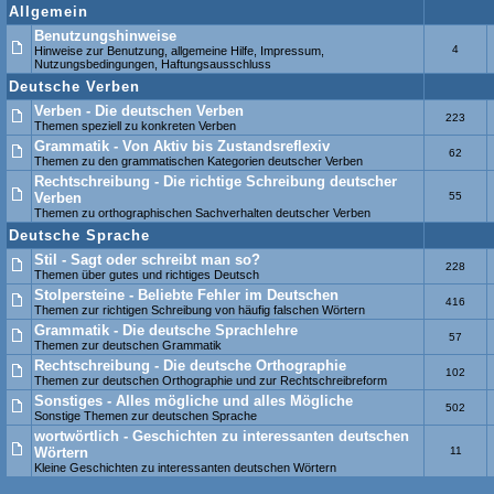
Allgemein
Benutzungshinweise
4
Hinweise zur Benutzung, allgemeine Hilfe, Impressum,
Nutzungsbedingungen, Haftungsausschluss
Deutsche Verben
Verben - Die deutschen Verben
223
Themen speziell zu konkreten Verben
Grammatik - Von Aktiv bis Zustandsreflexiv
62
Themen zu den grammatischen Kategorien deutscher Verben
Rechtschreibung - Die richtige Schreibung deutscher
Verben
55
Themen zu orthographischen Sachverhalten deutscher Verben
Deutsche Sprache
Stil - Sagt oder schreibt man so?
228
Themen über gutes und richtiges Deutsch
Stolpersteine - Beliebte Fehler im Deutschen
416
Themen zur richtigen Schreibung von häufig falschen Wörtern
Grammatik - Die deutsche Sprachlehre
57
Themen zur deutschen Grammatik
Rechtschreibung - Die deutsche Orthographie
102
Themen zur deutschen Orthographie und zur Rechtschreibreform
Sonstiges - Alles mögliche und alles Mögliche
502
Sonstige Themen zur deutschen Sprache
wortwörtlich - Geschichten zu interessanten deutschen
Wörtern
11
Kleine Geschichten zu interessanten deutschen Wörtern