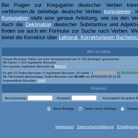
Bei Fragen zur Konjugation deutscher Verben kön
verbformen.de beliebige deutsche Verben
konjugieren
. 
Konjugation
steht eine genaue Anleitung, wie sie den Ve
Auch die
Deklination
deutscher Substantive und Adjektiv
finden sie auch ein Formular zur Suche nach Verben. Weit
bietet die Korrektur über
Lektorat, Korrekturlesen Bachelora
Wer ist online
Unsere Benutzer haben auf eine Gesamtanzahl von 5.705 Beiträgen geantwortet
Wir haben 1.415 registrierte Benutzer
Marcel
Der neueste registrierte Benutzer ist
Administrator
Moderator
Es gibt 10 Online-Benutzer: 0 registrierte Benutzer, 10 Gäste [
] [
Die Höchstzahl gleichzeitiger Online-Benutzer war
36.400
am 25/04/2026 00:11:36
Gast
Angemeldete Benutzer:
Eingeben
Benutzername:
Passwort:
Automatisch bei jedem 
Neue Beiträge
Keine neuen Beiträge
Gesper
Impressum
·
Datenschutzerklärung
·
Einwilligun