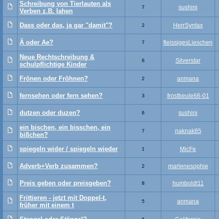
Schreibung von Tierlauten als
sushini
7
Verben z.B. Iahen
Dass oder das, ja gar "damit"?
HerrSyntax
2
Ä oder Ae?
fleissigesLieschen
7
Neue Rechtschreibung &
Silverstar
6
schulpflichtige Kinder
Frönen oder Fröhnen?
anmana
2
fernsehen oder fern sehen?
frostbeule66-01
3
dutzen oder duzen?
sushini
6
ein bischen, ein bisschen, ein
naknak85
7
bißchen?
spiegeln wider / spiegeln wieder
MicFe
1
Adverb+Verb zusammen?
marlenesophie
2
Preis geben oder preisgeben?
humboldt11
8
Frittieren - jetzt mit Doppel-t,
anmana
5
früher mit einem t