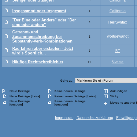
Stengel oder Stängel?
California
6
Insgesammt oder insgesamt
California
1
"Der Eine oder Andere" oder "Der
HerrSyntax
4
eine oder andere"
Getrennt- und
Zusammenschreibung bei
wortgewandt
1
Substantiv-Verb-Kombinationen
Rad fahren aber eislaufen - Jetzt
BT
5
wird's Sportlich...
Häufige Rechtschreibfehler
5ivesta
11
Gehe zu:
Neue Beiträge
Keine neuen Beiträge
Ankündigen
Neue Beiträge [heiss]
Keine neuen Beiträge [heiss]
Sticky
Neue Beiträge
Keine neuen Beiträge
Moved to another 
[gesperrt]
[gesperrt]
Impressum
·
Datenschutzerklärung
·
Einwilligun