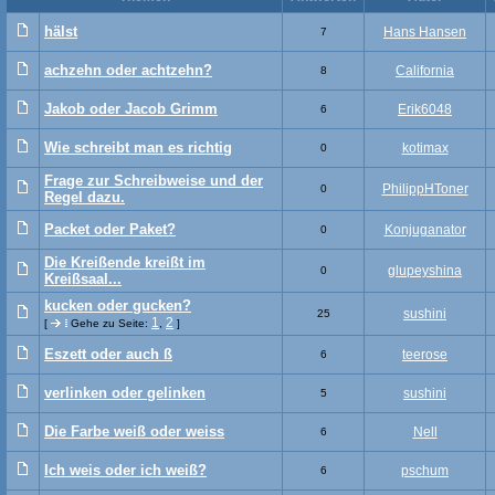
hälst
Hans Hansen
7
achzehn oder achtzehn?
California
8
Jakob oder Jacob Grimm
Erik6048
6
Wie schreibt man es richtig
kotimax
0
Frage zur Schreibweise und der
PhilippHToner
0
Regel dazu.
Packet oder Paket?
Konjuganator
0
Die Kreißende kreißt im
glupeyshina
0
Kreißsaal...
kucken oder gucken?
sushini
25
1
2
[
Gehe zu Seite:
,
]
Eszett oder auch ß
teerose
6
verlinken oder gelinken
sushini
5
Die Farbe weiß oder weiss
Nell
6
Ich weis oder ich weiß?
pschum
6