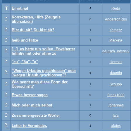
Emotinal
Reda
4
Korrekturen, Hilfe (Zeugnis
AndersonRus
0
übersetzen)
Bist du alt? Du bist alt?
Tomasz
1
heiß und Hitze
Marketa
1
[...], es hätte tun sollen. Erweiterter
deutsch_intensiv
2
Infintiv mit oder ohne zu
"eu", "äu", "o"
Hermes
3
"Wegen Urlaubs geschlossen" oder
daamin
6
"wegen Urlaub geschlossen"?
Wie nennt man diese Form der
Schupo
1
Überschrift?
Etwas besser sagen
Frank1000
0
Mich oder mich selbst
Johannes
1
Zusammengesetzte Wörter
lala
0
Letter to Vermietter.
alaios
3