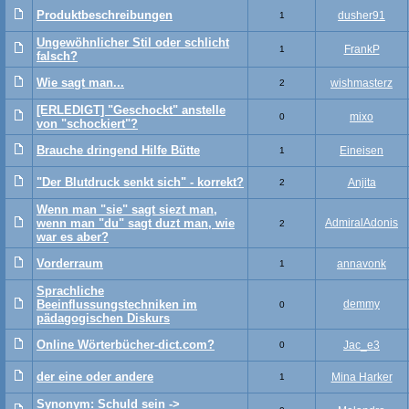
Produktbeschreibungen
dusher91
1
Ungewöhnlicher Stil oder schlicht
FrankP
1
falsch?
Wie sagt man...
wishmasterz
2
[ERLEDIGT] "Geschockt" anstelle
mixo
0
von "schockiert"?
Brauche dringend Hilfe Bütte
Eineisen
1
"Der Blutdruck senkt sich" - korrekt?
Anjita
2
Wenn man "sie" sagt siezt man,
wenn man "du" sagt duzt man, wie
AdmiralAdonis
2
war es aber?
Vorderraum
annavonk
1
Sprachliche
Beeinflussungstechniken im
demmy
0
pädagogischen Diskurs
Online Wörterbücher-dict.com?
Jac_e3
0
der eine oder andere
Mina Harker
1
Synonym: Schuld sein ->