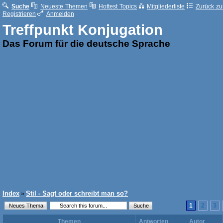
Suche
Neueste Themen
Hottest Topics
Mitgliederliste
Zurück zur
Registrieren
Anmelden
Treffpunkt Konjugation
Das Forum für die deutsche Sprache
Index
Stil - Sagt oder schreibt man so?
»
1
2
3
Themen
Antworten
Autor