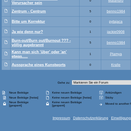
Malandro
0
Verursacher sein
Zentrum - Centrum
benno1984
5
Bitte um Korrektur
pytajaca
0
Ja wie denn nur?
jackie0908
1
Burn-out/Burn out/Burnout ??? -
benno1984
5
völlig augebrannt
Kann man sich 'über' oder 'an'
Plamya
1
etwas.....
Aussprache eines Kunstworts
Kralle
0
Gehe zu:
Neue Beiträge
Keine neuen Beiträge
Ankündigen
Neue Beiträge [heiss]
Keine neuen Beiträge [heiss]
Sticky
Neue Beiträge
Keine neuen Beiträge
Moved to another 
[gesperrt]
[gesperrt]
Impressum
·
Datenschutzerklärung
·
Einwilligun