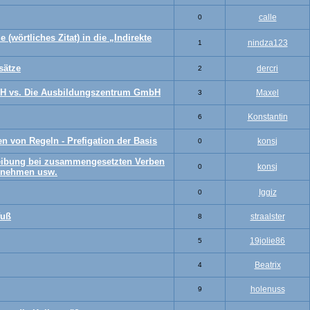
calle
0
(wörtliches Zitat) in die „Indirekte
nindza123
1
sätze
dercri
2
H vs. Die Ausbildungszentrum GmbH
Maxel
3
Konstantin
6
 von Regeln - Prefigation der Basis
konsj
0
ibung bei zusammengesetzten Verben
konsj
0
bnehmen usw.
Iggiz
0
fuß
straalster
8
19jolie86
5
Beatrix
4
holenuss
9