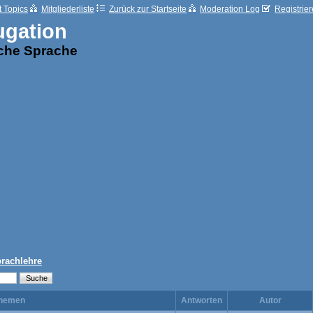
t Topics
Mitgliederliste
Zurück zur Startseite
Moderation Log
Registrie
ugation
sche Sprache
prachlehre
hemen
Antworten
Autor