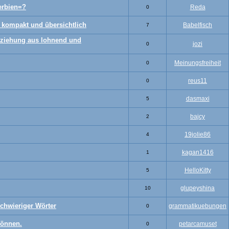
erbien=?
Reda
0
 kompakt und übersichtlich
Babelfisch
7
ziehung aus lohnend und
jozi
0
Meinungsfreiheit
0
reus11
0
dasmaxi
5
bajcy
2
19jolie86
4
kagan1416
1
HelloKitty
5
glupeyshina
10
chwieriger Wörter
grammatikuebungen
0
können.
petarcamuset
0