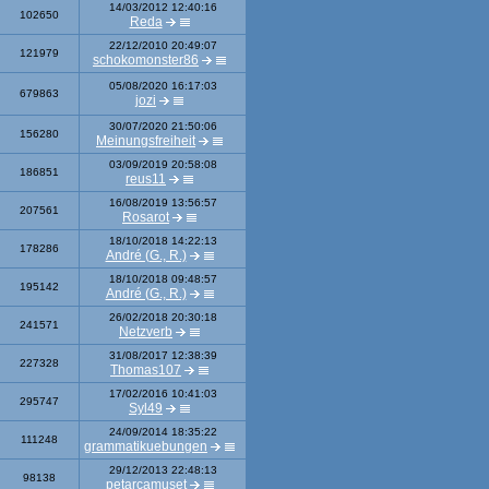
14/03/2012 12:40:16
102650
Reda
22/12/2010 20:49:07
121979
schokomonster86
05/08/2020 16:17:03
679863
jozi
30/07/2020 21:50:06
156280
Meinungsfreiheit
03/09/2019 20:58:08
186851
reus11
16/08/2019 13:56:57
207561
Rosarot
18/10/2018 14:22:13
178286
André (G., R.)
18/10/2018 09:48:57
195142
André (G., R.)
26/02/2018 20:30:18
241571
Netzverb
31/08/2017 12:38:39
227328
Thomas107
17/02/2016 10:41:03
295747
Syl49
24/09/2014 18:35:22
111248
grammatikuebungen
29/12/2013 22:48:13
98138
petarcamuset