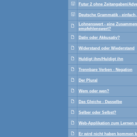
Futur 2 ohne Zeitangaben/Adv
Deutsche Grammatik - einfach,
Lohnenswert - eine Zusammen
empfehlenswert?
Dativ oder Akkusativ?
Widerstand oder Wiederstand
Huldigt ihm/Huldigt ihn
Trennbare Verben - Negation
Der Plural
Wem oder wen?
Das Gleiche - Dasselbe
Selber oder Selbst?
Web-Applikation zum Lernen s
Er wird nicht haben kommen 