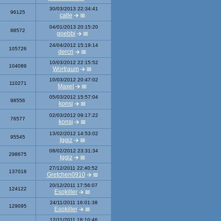
30/03/2013 22:34:41
96125
calle
04/01/2013 20:15:20
88572
goebbi
24/04/2012 15:19:14
105726
dercri
10/03/2012 22:15:52
104089
Wortraum
10/03/2012 20:47:02
110271
Maxel
05/03/2012 15:57:04
98556
konsj
02/03/2012 09:17:22
76577
konsj
13/02/2012 14:53:02
95545
Iggiz
08/02/2012 23:31:34
298675
Iggiz
27/12/2011 22:40:52
137018
Gretchen0910
20/12/2011 17:56:07
124122
Esokiller
24/11/2011 16:01:38
129095
Esokiller
12/11/2011 18:10:46