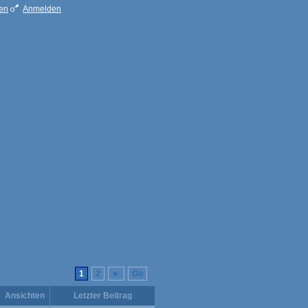
ren
Anmelden
1
2
►
Go
Ansichten
Letzter Beitrag