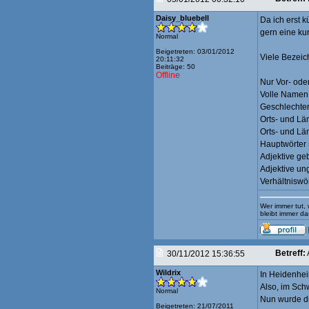
Daisy_bluebell
Da ich erst 
gern eine ku
Normal
Beigetreten: 03/01/2012
Viele Bezei
20:11:32
Beiträge: 50
Offline
Nur Vor- ode
Volle Namen,
Geschlechte
Orts- und Lä
Orts- und L
Hauptwörter
Adjektive ge
Adjektive u
Verhältniswö
Wer immer tut,
bleibt immer da
Betreff:
30/11/2012 15:36:55
Wildrix
In Heidenhei
Also, im Sch
Normal
Nun wurde d
Beigetreten: 21/07/2011