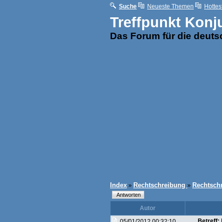
Suche
Neueste Themen
Hottes
Treffpunkt Konj
Das Forum für die deut
Index
Rechtschreibung
Rechtsch
»
»
Autor
Betreff:
05/01/2012 00:32:10