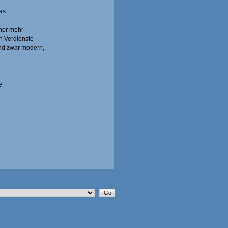
as
iner mehr
n Verdienste
nd zwar modern,
e