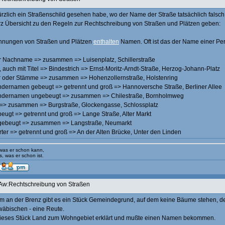
kürzlich ein Straßenschild gesehen habe, wo der Name der Straße tatsächlich falsc
rz Übersicht zu den Regeln zur Rechtschreibung von Straßen und Plätzen geben:
chnungen von Straßen und Plätzen
enthalten
Namen. Oft ist das der Name einer Per
r Nachname => zusammen => Luisenplatz, Schillerstraße
 auch mit Titel => Bindestrich => Ernst-Moritz-Arndt-Straße, Herzog-Johann-Platz
r oder Stämme => zusammen => Hohenzollernstraße, Holstenring
ndernamen gebeugt => getrennt und groß => Hannoversche Straße, Berliner Allee
ändernamen ungebeugt => zusammen => Chilestraße, Bornholmweg
 => zusammen => Burgstraße, Glockengasse, Schlossplatz
beugt => getrennt und groß => Lange Straße, Alter Markt
ngebeugt => zusammen => Langstraße, Neumarkt
rter => getrennt und groß => An der Alten Brücke, Unter den Linden
 was er schon kann,
s, was er schon ist.
Aw:Rechtschreibung von Straßen
m an der Brenz gibt es ein Stück Gemeindegrund, auf dem keine Bäume stehen, d
wäbischen - eine Reute.
ieses Stück Land zum Wohngebiet erklärt und mußte einen Namen bekommen.