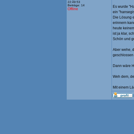
22:49:53
Beiträge: 14
Es wurde "Ha
Offline
ein "hansegis
Die Lösung e
erinnern kan
heute keinem
ist ja klar, 
Schön und gu
Aber wehe, d
geschlossen 
Dann wäre He
Weh dem, der
Mit einem Läc