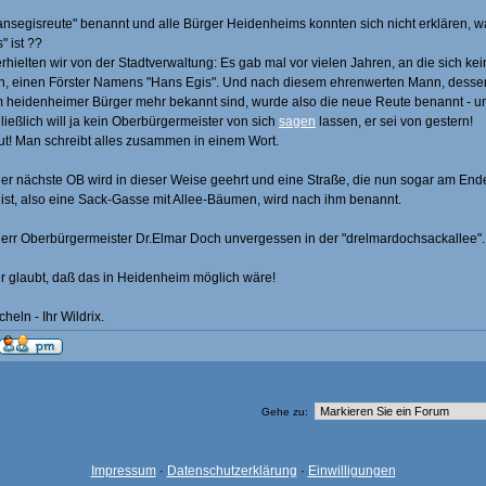
nsegisreute" benannt und alle Bürger Heidenheims konnten sich nicht erklären, w
" ist ??
rhielten wir von der Stadtverwaltung: Es gab mal vor vielen Jahren, an die sich ke
n, einen Förster Namens "Hans Egis". Und nach diesem ehrenwerten Mann, desse
 heidenheimer Bürger mehr bekannt sind, wurde also die neue Reute benannt - u
schließlich will ja kein Oberbürgermeister von sich
sagen
lassen, er sei von gestern!
t! Man schreibt alles zusammen in einem Wort.
er nächste OB wird in dieser Weise geehrt und eine Straße, die nun sogar am End
ist, also eine Sack-Gasse mit Allee-Bäumen, wird nach ihm benannt.
rr Oberbürgermeister Dr.Elmar Doch unvergessen in der "drelmardochsackallee".
 glaubt, daß das in Heidenheim möglich wäre!
heln - Ihr Wildrix.
Gehe zu:
Impressum
·
Datenschutzerklärung
·
Einwilligungen