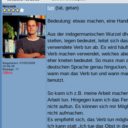
Netzverb
tun
(tat, getan)
Normal
Bedeutung: etwas machen, eine Hand
Aus der indogermanischen Wurzel dh
stellen, legen bedeutet, leitet sich da
verwendete Verb tun ab. Es wird häu
Verb machen verwendet, welches abe
eher kneten bedeutet. So muss man a
Beigetreten: 07/05/2009
deutschen Sprache genau hingucken,
20:06:38
Beiträge: 77
Offline
wann man das Verb tun und wann ma
benutzt.
So kann ich z.B. meine Arbeit mache
Arbeit tun. Hingegen kann ich das Fe
nicht auftun. Es können sich mir Mögl
nicht aufmachen.
Es empfiehlt sich, das Verb tun mögl
Ich kann statt „Ich tue das Obst in di