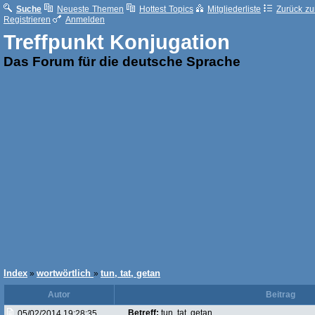
Suche
Neueste Themen
Hottest Topics
Mitgliederliste
Zurück zur
Registrieren
Anmelden
Treffpunkt Konjugation
Das Forum für die deutsche Sprache
Index
wortwörtlich
tun, tat, getan
»
»
Autor
Beitrag
Betreff:
tun, tat, getan
05/02/2014 19:28:35