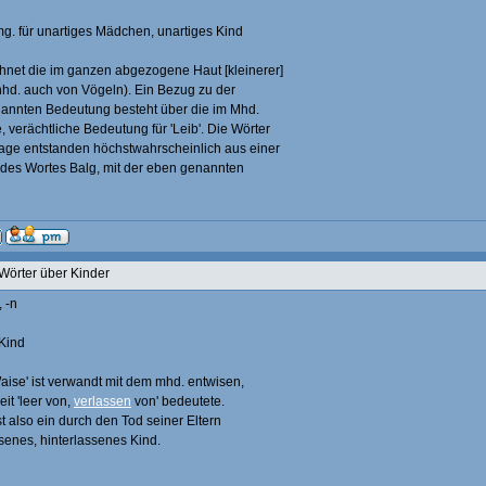
mg. für unartiges Mädchen, unartiges Kind
hnet die im ganzen abgezogene Haut [kleinerer]
nhd. auch von Vögeln). Ein Bezug zu der
nannten Bedeutung besteht über die im Mhd.
, verächtliche Bedeutung für 'Leib'. Die Wörter
age entstanden höchstwahrscheinlich aus einer
des Wortes Balg, mit der eben genannten
Wörter über Kinder
, -n
 Kind
aise' ist verwandt mit dem mhd. entwisen,
it 'leer von,
verlassen
von' bedeutete.
t also ein durch den Tod seiner Eltern
ssenes, hinterlassenes Kind.