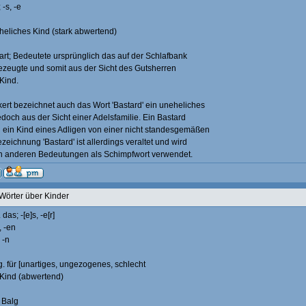
 -s, -e
eheliches Kind (stark abwertend)
rt; Bedeutete ursprünglich das auf der Schlafbank
zeugte und somit aus der Sicht des Gutsherren
Kind.
rt bezeichnet auch das Wort 'Bastard' ein uneheliches
edoch aus der Sicht einer Adelsfamilie. Ein Bastard
 ein Kind eines Adligen von einer nicht standesgemäßen
zeichnung 'Bastard' ist allerdings veraltet und wird
n anderen Bedeutungen als Schimpfwort verwendet.
Wörter über Kinder
das; -[e]s, -e[r]
, -en
 -n
g. für [unartiges, ungezogenes, schlecht
Kind (abwertend)
 Balg