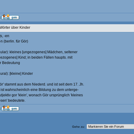
Wörter über Kinder
]s, -en
-n (berlin. für Gör)
gular): kleines [ungezogenes] Mädchen, seltener
gezogenes] Kind; in beiden Fällen haupts. mit
r Bedeutung
ural): [kleine] Kinder
ör' stammt aus dem Niederd. und ist seit dem 17. Jh.
 ist wahrscheinlich eine Bildung zu dem unterge-
jektiv gor 'klein', wonach Gör ursprünglich 'kleines
esen' bedeutete.
Gehe zu: