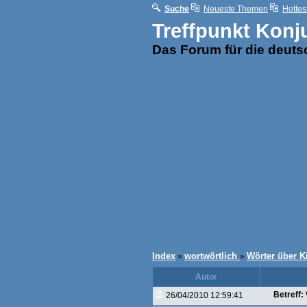
Suche
Neueste Themen
Hottes
Treffpunkt Konj
Das Forum für die deut
Index
wortwörtlich
Wörter über K
»
»
Autor
Betreff:
26/04/2010 12:59:41