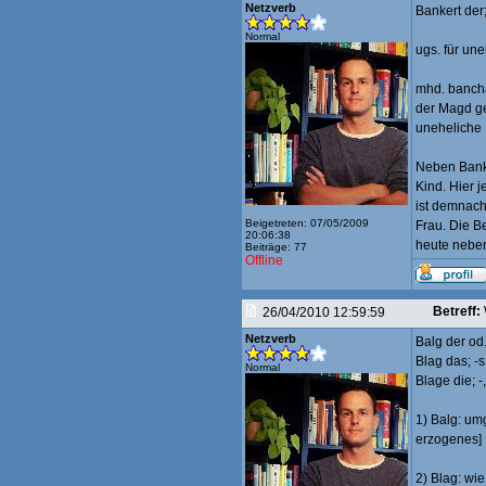
Netzverb
Bankert der;
Normal
ugs. für un
mhd. bancha
der Magd ge
uneheliche 
Neben Banke
Kind. Hier j
ist demnach
Beigetreten: 07/05/2009
Frau. Die Be
20:06:38
heute nebe
Beiträge: 77
Offline
Betreff:
26/04/2010 12:59:59
Netzverb
Balg der od. 
Blag das; -s
Normal
Blage die; -,
1) Balg: um
erzogenes] 
2) Blag: wie