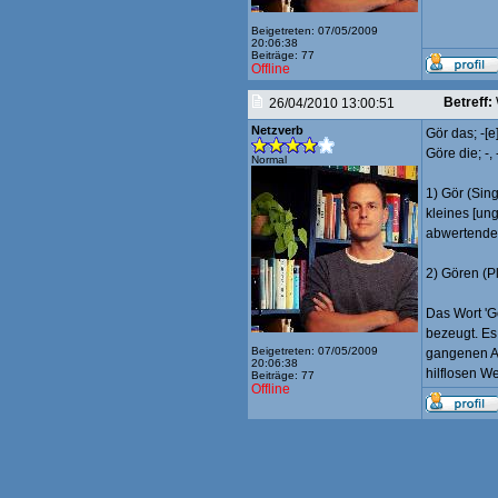
Beigetreten: 07/05/2009
20:06:38
Beiträge: 77
Offline
Betreff:
26/04/2010 13:00:51
Netzverb
Gör das; -[e
Göre die; -, 
Normal
1) Gör (Sin
kleines [un
abwertende
2) Gören (Pl
Das Wort 'G
bezeugt. Es
Beigetreten: 07/05/2009
gangenen Ad
20:06:38
hilflosen W
Beiträge: 77
Offline