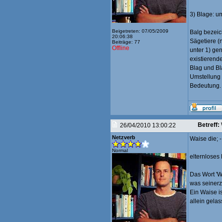
3) Blage: u
Beigetreten: 07/05/2009
Balg bezeic
20:06:38
Sägetiere (
Beiträge: 77
Offline
unter 1) ge
existierende
Blag und Bl
Umstellung 
Bedeutung.
Betreff:
26/04/2010 13:00:22
Netzverb
Waise die; -
Normal
elternloses
Das Wort 'W
was seinerze
Ein Waise is
allein gela