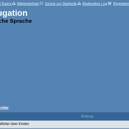
t Topics
Mitgliederliste
Zurück zur Startseite
Moderation Log
Registrie
ugation
sche Sprache
inder
Beitrag
Wörter über Kinder