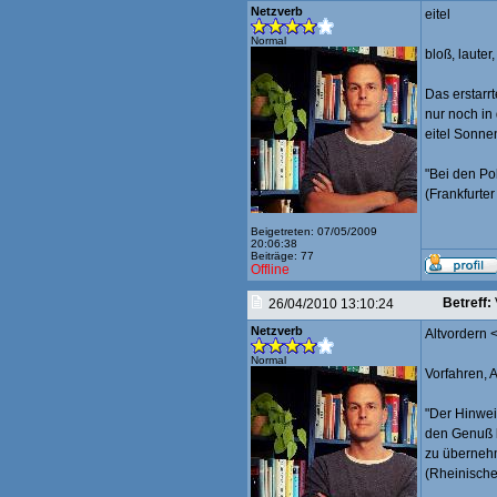
Netzverb
eitel
Normal
bloß, lauter,
Das erstarrt
nur noch in
eitel Sonne
"Bei den Pol
(Frankfurte
Beigetreten: 07/05/2009
20:06:38
Beiträge: 77
Offline
Betreff:
26/04/2010 13:10:24
Netzverb
Altvordern <
Normal
Vorfahren, 
"Der Hinweis
den Genuß k
zu übernehm
(Rheinische