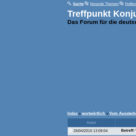
Suche
Neueste Themen
Hottes
Treffpunkt Konj
Das Forum für die deut
Index
wortwörtlich
Vom Aussterbe
»
»
Autor
Betreff:
26/04/2010 13:09:04