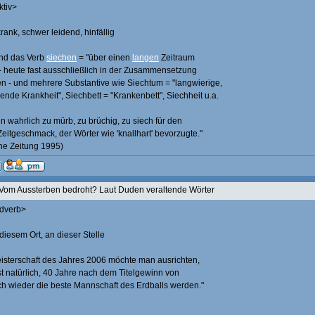
ktiv>
rank, schwer leidend, hinfällig
ind das Verb
siechen
= "über einen
langen
Zeitraum
 - heute fast ausschließlich in der Zusammensetzung
n - und mehrere Substantive wie Siechtum = "langwierige,
ende Krankheit", Siechbett = "Krankenbett", Siechheit u.a.
n wahrlich zu mürb, zu brüchig, zu siech für den
eitgeschmack, der Wörter wie 'knallhart' bevorzugte."
he Zeitung 1995)
Vom Aussterben bedroht? Laut Duden veraltende Wörter
Adverb>
 diesem Ort, an dieser Stelle
isterschaft des Jahres 2006 möchte man ausrichten,
t natürlich, 40 Jahre nach dem Titelgewinn von
ch wieder die beste Mannschaft des Erdballs werden."