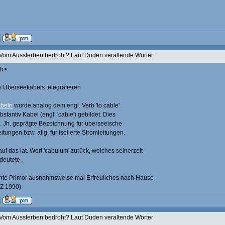
Vom Aussterben bedroht? Laut Duden veraltende Wörter
rb>
es Überseekabels telegrafieren
abeln
wurde analog dem engl. Verb 'to cable'
tantiv Kabel (engl. 'cable') gebildet. Dies
19. Jh. geprägte Bezeichnung für überseeische
itungen bzw. allg. für isolierte Stromleitungen.
uf das lat. Wort 'cabulum' zurück, welches seinerzeit
deutete.
nte Primor ausnahmsweise mal Erfreuliches nach Hause
AZ 1990)
Vom Aussterben bedroht? Laut Duden veraltende Wörter