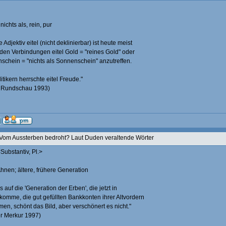
 nichts als, rein, pur
e Adjektiv eitel (nicht deklinierbar) ist heute meist
 den Verbindungen eitel Gold = "reines Gold" oder
nschein = "nichts als Sonnenschein" anzutreffen.
itikern herrschte eitel Freude."
r Rundschau 1993)
Vom Aussterben bedroht? Laut Duden veraltende Wörter
Substantiv, Pl.>
Ahnen; ältere, frühere Generation
 auf die 'Generation der Erben', die jetzt in
omme, die gut gefüllten Bankkonten ihrer Altvordern
en, schönt das Bild, aber verschönert es nicht."
r Merkur 1997)