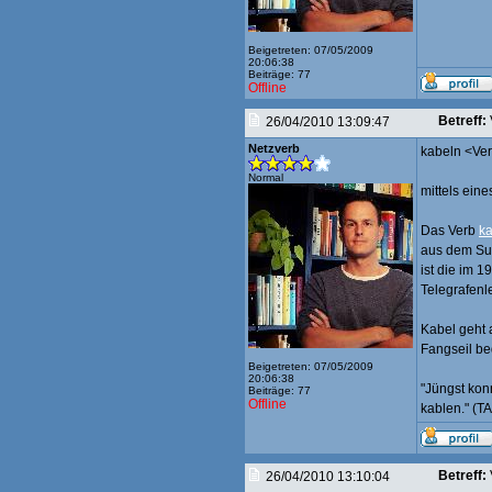
Beigetreten: 07/05/2009
20:06:38
Beiträge: 77
Offline
Betreff:
26/04/2010 13:09:47
Netzverb
kabeln <Ve
Normal
mittels ein
Das Verb
k
aus dem Subs
ist die im 
Telegrafenle
Kabel geht a
Fangseil be
Beigetreten: 07/05/2009
20:06:38
"Jüngst kon
Beiträge: 77
Offline
kablen." (T
Betreff:
26/04/2010 13:10:04