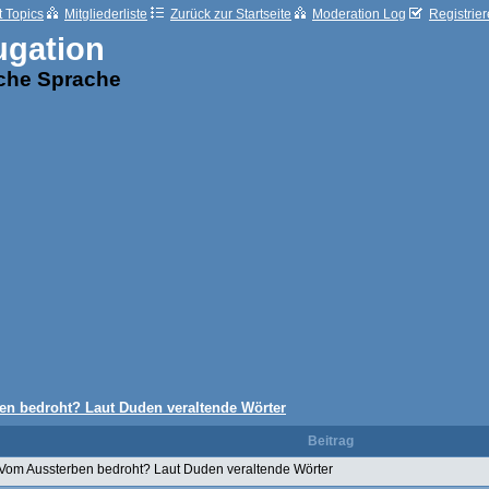
t Topics
Mitgliederliste
Zurück zur Startseite
Moderation Log
Registrie
ugation
sche Sprache
n bedroht? Laut Duden veraltende Wörter
Beitrag
Vom Aussterben bedroht? Laut Duden veraltende Wörter