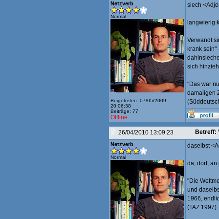
Netzverb
siech <Adje
Normal
langwierig k
Verwandt s
krank sein"
dahinsieche
sich hinzieh
"Das war nu
damaligen Z
Beigetreten: 07/05/2009
(Süddeutsc
20:06:38
Beiträge: 77
Offline
Betreff:
26/04/2010 13:09:23
Netzverb
daselbst <
Normal
da, dort, an
"Die Weltme
und daselbs
1966, endli
(TAZ 1997)