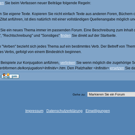
ten
Sie beim Verfassen neuer Beiträge folgende Regeln:
n Sie
eigene
Texte. Kopieren Sie nicht einfach Texte aus anderen Foren, Büchern o
 Zitat anführen, ist dies natürlich mit einer vollständigen Quellenangabe möglich u
 Sie ein neues Thema immer im passenden Forum. Eine Beschreibung zum Inhalt d
, "Rechtschreibung" und "Sonstiges"
finden
Sie direkt auf der Startseite.
 "Verben" bezieht sich jedes Thema auf ein bestimmtes Verb. Der Betreff von Th
eses Verbs, gefolgt von einem Bindestrich beginnen.
e Beispiele zur Konjugation anführen,
verlinken
Sie wenn möglich die zugehörige Se
verbformen.de/konjugation/<Infinitiv>.htm
. Den Platzhalter
<Infinitiv>
ersetzen
Sie da
Gehe zu:
Impressum
·
Datenschutzerklärung
·
Einwilligungen