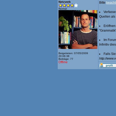
Netzverb
Bitte
beach
Normal
Verfasse
Quellen als
Eröffnen
"Grammatik"
Im Forum
Infinitiv di
Beigetreten: 07/05/2009
Falls Si
20:06:38
http://www.
Beiträge: 77
Offline