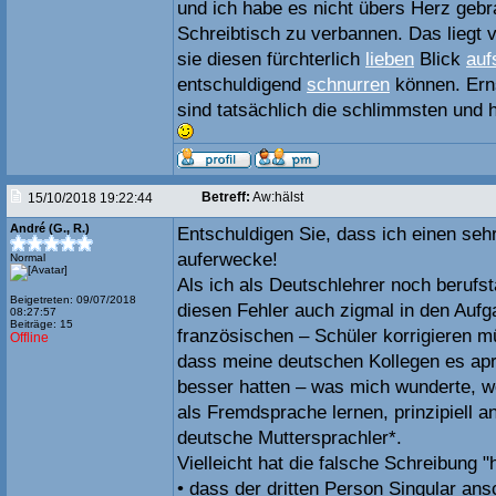
und ich habe es nicht übers Herz gebr
Schreibtisch zu verbannen. Das liegt 
sie diesen fürchterlich
lieben
Blick
auf
entschuldigend
schnurren
können. Ern
sind tatsächlich die schlimmsten und 
Betreff:
Aw:hälst
15/10/2018 19:22:44
André (G., R.)
Entschuldigen Sie, dass ich einen seh
auferwecke!
Normal
Als ich als Deutschlehrer noch berufst
Beigetreten: 09/07/2018
diesen Fehler auch zigmal in den Auf
08:27:57
Beiträge: 15
französischen – Schüler korrigieren m
Offline
dass meine deutschen Kollegen es apro
besser hatten – was mich wunderte, we
als Fremdsprache lernen, prinzipiell 
deutsche Muttersprachler*.
Vielleicht hat die falsche Schreibung "
• dass der dritten Person Singular an