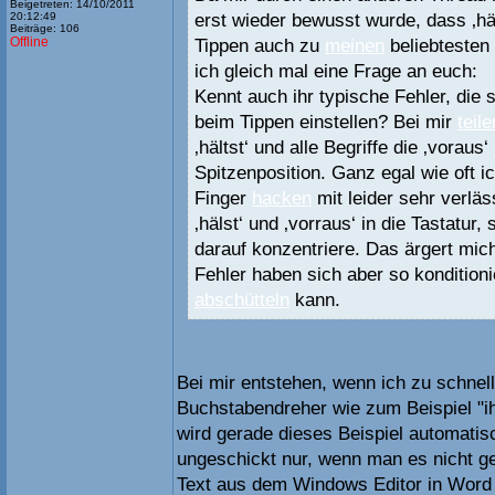
Beigetreten: 14/10/2011
erst wieder bewusst wurde, dass ‚hä
20:12:49
Beiträge: 106
Offline
Tippen auch zu
meinen
beliebtesten
ich gleich mal eine Frage an euch:
Kennt auch ihr typische Fehler, die s
beim Tippen einstellen? Bei mir
teile
‚hältst‘ und alle Begriffe die ‚voraus‘
Spitzenposition. Ganz egal wie oft ic
Finger
hacken
mit leider sehr verläs
‚hälst‘ und ‚vorraus‘ in die Tastatur,
darauf konzentriere. Das ärgert mic
Fehler haben sich aber so konditionie
abschütteln
kann.
Bei mir entstehen, wenn ich zu schnell
Buchstabendreher wie zum Beispiel "ih
wird gerade dieses Beispiel automatisch
ungeschickt nur, wenn man es nicht g
Text aus dem Windows Editor in Word