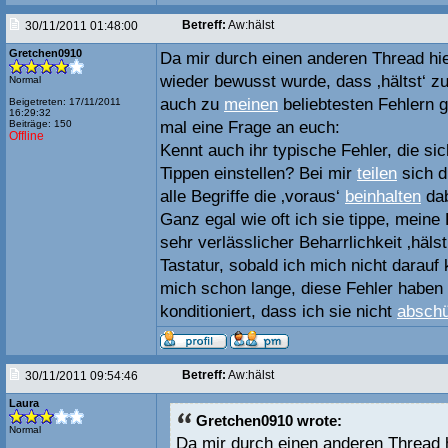
Betreff:
Aw:hälst
30/11/2011 01:48:00
Gretchen0910
Da mir durch einen anderen Thread hi
wieder bewusst wurde, dass ‚hältst‘ z
Normal
auch zu
meinen
beliebtesten Fehlern g
Beigetreten: 17/11/2011
16:29:32
Beiträge: 150
mal eine Frage an euch:
Offline
Kennt auch ihr typische Fehler, die sic
Tippen einstellen? Bei mir
teilen
sich d
alle Begriffe die ‚voraus‘
beinhalten
dab
Ganz egal wie oft ich sie tippe, meine
sehr verlässlicher Beharrlichkeit ‚hälst
Tastatur, sobald ich mich nicht darauf
mich schon lange, diese Fehler haben 
konditioniert, dass ich sie nicht
abschü
Betreff:
Aw:hälst
30/11/2011 09:54:46
Laura
Gretchen0910 wrote:
Normal
Da mir durch einen anderen Thread 