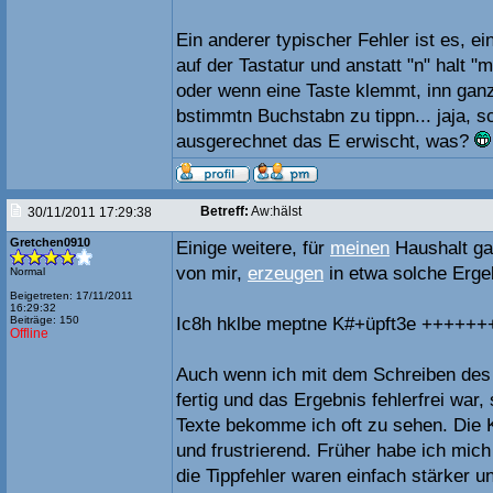
Ein anderer typischer Fehler ist es, 
auf der Tastatur und anstatt "n" halt "
oder wenn eine Taste klemmt, inn gan
bstimmtn Buchstabn zu tippn... jaja, 
ausgerechnet das E erwischt, was?
Betreff:
Aw:hälst
30/11/2011 17:29:38
Gretchen0910
Einige weitere, für
meinen
Haushalt gan
von mir,
erzeugen
in etwa solche Erge
Normal
Beigetreten: 17/11/2011
16:29:32
Beiträge: 150
Ic8h hklbe meptne K#+üpft3e ++++++
Offline
Auch wenn ich mit dem Schreiben des 
fertig und das Ergebnis fehlerfrei war,
Texte bekomme ich oft zu sehen. Die 
und frustrierend. Früher habe ich mic
die Tippfehler waren einfach stärker 