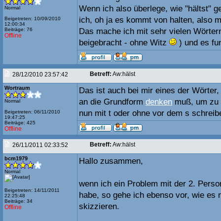
Wenn ich also überlege, wie "hältst" 
Normal
ich, oh ja es kommt von halten, also m
Beigetreten: 10/09/2010
12:00:34
Beiträge: 76
Das mache ich mit sehr vielen Wörter
Offline
beigebracht - ohne Witz
) und es fun
Betreff:
Aw:hälst
28/12/2010 23:57:42
Wortraum
Das ist auch bei mir eines der Wörter
an die Grundform
denken
muß, um zu e
Normal
nun mit t oder ohne vor dem s schreib
Beigetreten: 06/11/2010
19:47:25
Beiträge: 425
Offline
Betreff:
Aw:hälst
26/11/2011 02:33:52
bcm1979
Hallo zusammen,
Normal
wenn ich ein Problem mit der 2. Perso
Beigetreten: 14/11/2011
habe, so gehe ich ebenso vor, wie e
22:25:48
Beiträge: 34
skizzieren.
Offline