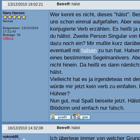
Betreff:
hälst
13/12/2010 19:02:21
Hans Hansen
Wer kennt es nicht, dieses "hälst". Be
uns schon einmal aufgefallen. Aber wa
Normal
konjugierte Verb erzählen. Es heißt ja 
Beigetreten: 13/12/2010
17:21:43
Beiträge: 50
du hältst. Zweite Person Singular von 
Offline
dazu noch ein? Mir mußte kurz darübe
eventuell mit
halsen
zu tun hat. Halsen
eines bestimmten Segelmanövers. Abe
nicht hinein. Da heißt es dann nämlich:
hälst.
Vielleicht hat es ja irgendetwas mit d
würde mir jetzt kein verb zu einfallen.
Hühner?
Nun gut, mal Spaß beiseite jetzt. Hälst
Blödsinn und einfach nur falsch.
Betreff:
hälst
16/12/2010 14:32:08
naknak85
Ich überlege immer von welcher Grun