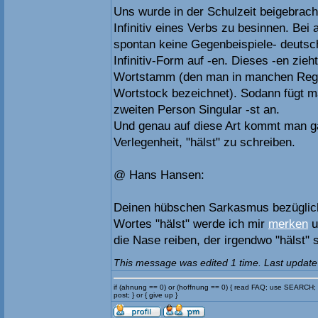
Uns wurde in der Schulzeit beigebrach
Infinitiv eines Verbs zu besinnen. Bei a
spontan keine Gegenbeispiele- deutsc
Infinitiv-Form auf -en. Dieses -en zie
Wortstamm (den man in manchen Regi
Wortstock bezeichnet). Sodann fügt m
zweiten Person Singular -st an.
Und genau auf diese Art kommt man gar
Verlegenheit, "hälst" zu schreiben.
@ Hans Hansen:
Deinen hübschen Sarkasmus bezüglich
Wortes "hälst" werde ich mir
merken
u
die Nase reiben, der irgendwo "hälst" 
This message was edited 1 time. Last update
if (ahnung == 0) or (hoffnung == 0) { read FAQ; use SEARCH;
post; } or { give up }